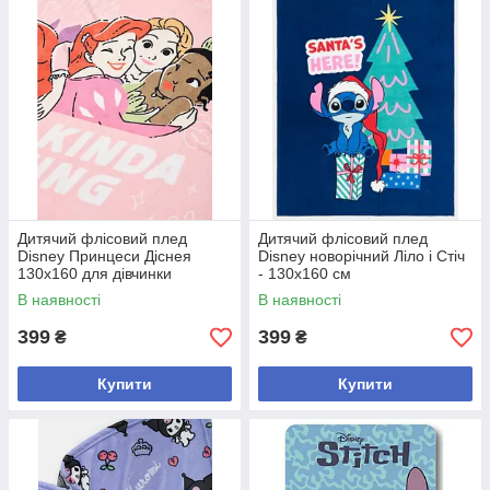
Дитячий флісовий плед
Дитячий флісовий плед
Disney Принцеси Діснея
Disney новорічний Ліло і Стіч
130х160 для дівчинки
- 130х160 см
В наявності
В наявності
399
399
₴
₴
Купити
Купити