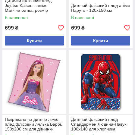
Дитячий флісовий плед
Jujutsu Kaisen - аніме
Дитячий флісовий плед аніме
Магічна битва, розмір
Наруто - 120х150 см
125х150 см
В наявності
В наявності
699
699
₴
₴
Купити
Купити
Покривало на дитяче ліжко,
Дитячий флісовий плед
плед флісовий лялька Барбі,
Спайдермен Людина-Павук
150х200 см для дівчинки
100х140 для хлопчика