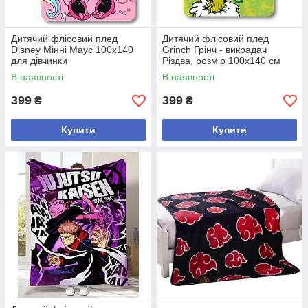
Дитячий флісовий плед
Дитячий флісовий плед
Disney Мінні Маус 100х140
Grinch Грінч - викрадач
для дівчинки
Різдва, розмір 100х140 см
В наявності
В наявності
399
399
₴
₴
Купити
Купити