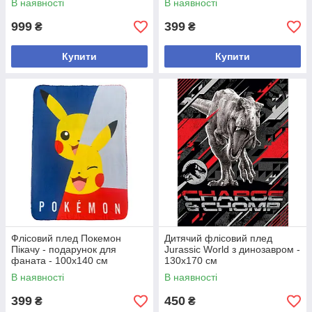
В наявності
В наявності
999
399
₴
₴
Купити
Купити
Флісовий плед Покемон
Дитячий флісовий плед
Пікачу - подарунок для
Jurassic World з динозавром -
фаната - 100х140 см
130х170 см
В наявності
В наявності
399
450
₴
₴