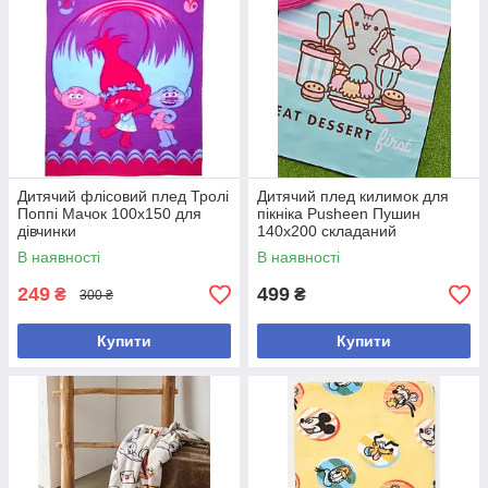
Дитячий флісовий плед Тролі
Дитячий плед килимок для
Поппі Мачок 100х150 для
пікніка Pusheen Пушин
дівчинки
140х200 складаний
водовідштовхувальний
В наявності
В наявності
249
499
₴
₴
300 ₴
Купити
Купити