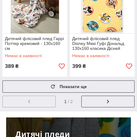
Дитячий флісовий плед Гаррі
Дитячий флісовий плед
Поттер кремовий - 130х160
Disney Міккі Гуфі Дональд
см
130х160 класика Дісней
Немає в наявності
Немає в наявності
389
399
₴
₴
Показати ще
1
/ 2
Дитячі пледи