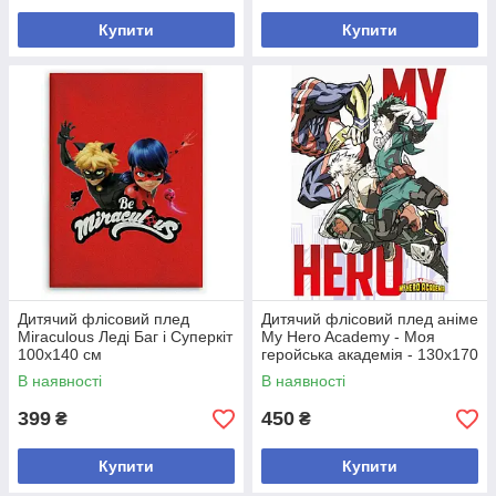
Купити
Купити
Дитячий флісовий плед
Дитячий флісовий плед аніме
Miraculous Леді Баг і Суперкіт
My Hero Academy - Моя
100х140 см
геройська академія - 130х170
см
В наявності
В наявності
399
450
₴
₴
Купити
Купити