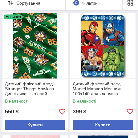
Сортування
0
Фільтри
представлено в інтернет-магазині
«Crazy Mamaz Box». Купуйте вигідно
та зі швидкою доставкою по Україні.
Новинка
ДО КАТАЛОГУ!
Дитячий флісовий плед
Дитячий флісовий плед
Stranger Things Hawkins
Marvel Марвел Месники
Дивні дива - зелений -
100х140 для хлопчика
150х120 см
В наявності
В наявності
550
399
₴
₴
Купити
Купити