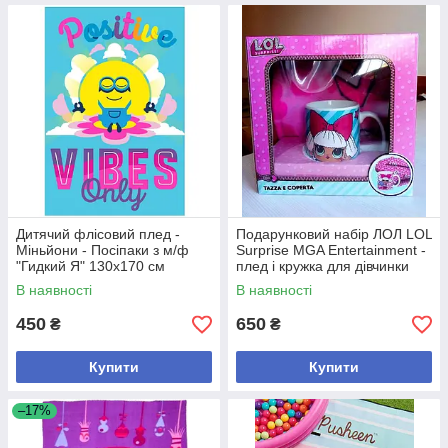
Дитячий флісовий плед -
Подарунковий набір ЛОЛ LOL
Міньйони - Посіпаки з м/ф
Surprise MGA Entertainment -
"Гидкий Я" 130х170 см
плед і кружка для дівчинки
В наявності
В наявності
450
650
₴
₴
Купити
Купити
–17%