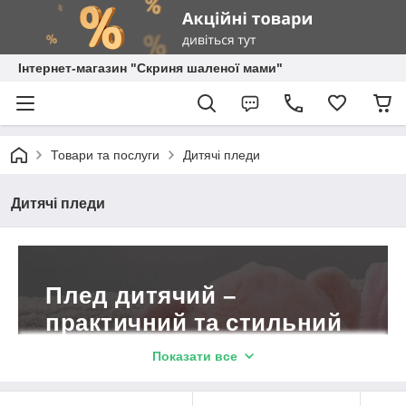
Інтернет-магазин "Скриня шаленої мами"
Товари та послуги
Дитячі пледи
Дитячі пледи
Плед дитячий –
практичний та стильний
подарунок на свято!
Показати все
Понад 35 яскравих тематичних пледів
із зображенням культових персонажів