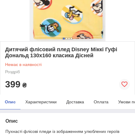
Дитячий флісовий плед Disney Міккі Гуфі
Дональд 130х160 класика Дісней
Немає в наявності
Роздріб
399
₴
Опис
Характеристики
Доставка
Оплата
Умови п
Опис
Пухнасті флісові пледи із зображенням улюблених героїв