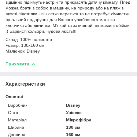
відмінно підіймуть настрій та прикрасять дитячу кімнату. Плед
можна брати з собою в машину, на природу або на пляж в
якості підстилки - він легко переться та не потребує хімчистки.
Ідеальний подарунок для Вашого улюбленого малюка -
хлопчика або дівчинки. М'який та затишний, як мамині обійми
:) Барвисті кольори, чудова якість!!!
Склад: 100% поліестер
Розмір: 130х160 см
Малюнок: Disney
Приховати
Характеристики
Основні
Виробник
Disney
Стать
Унісекс
Матеріал
Мікрофібра
Ширина
130 см
Довжина
160 см