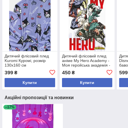
Дитячий флісовий плед
Дитячий флісовий плед
Дитя
Kuromi Куромі, розмір
аніме My Hero Academy -
Disn
130х160 см
Моя геройська академія -
баво
130х170 см
399
450
599
₴
₴
Купити
Купити
Акційні пропозиції та новинки
–17%