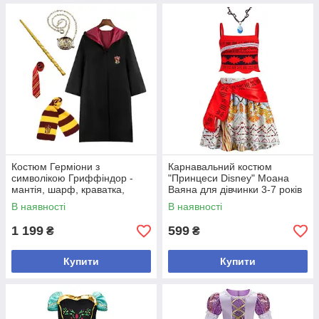
Костюм Герміони з
Карнавальний костюм
символікою Гриффіндор -
"Принцеси Disney" Моана
мантія, шарф, краватка,
Ваяна для дівчинки 3-7 років
чарівна паличка, часоворот
В наявності
В наявності
1 199
599
₴
₴
Купити
Купити