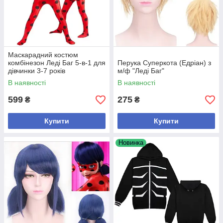
Маскарадний костюм
комбінезон Леді Баг 5-в-1 для
Перука Суперкота (Едріан) з
дівчинки 3-7 років
м/ф "Леді Баг"
В наявності
В наявності
599
275
₴
₴
Купити
Купити
Новинка