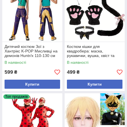
Дитячий костюм Зої з
Костюм кішки для
Хантрікс K-POP Мисливці на
квадробера: маска,
демонів Huntr/x 110-130 см
рукавички, вушка, хвіст та
бантик
В наявності
В наявності
599
499
₴
₴
Купити
Купити
Топ продажів