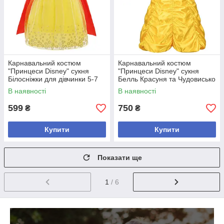
Карнавальний костюм
Карнавальний костюм
"Принцеси Disney" сукня
"Принцеси Disney" сукня
Білосніжки для дівчинки 5-7
Белль Красуня та Чудовисько
років
для дівчинки 3-7 років
В наявності
В наявності
599
750
₴
₴
Купити
Купити
Показати ще
1
/ 6