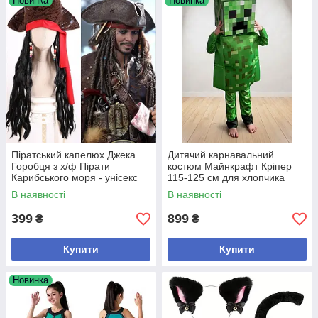
Новинка
Новинка
Піратський капелюх Джека
Дитячий карнавальний
Горобця з х/ф Пірати
костюм Майнкрафт Кріпер
Карибського моря - унісекс
115-125 см для хлопчика
для дорослих і дітей
В наявності
В наявності
399
899
₴
₴
Купити
Купити
Новинка