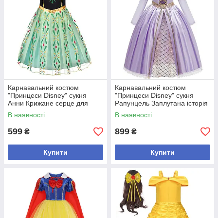
Карнавальний костюм
Карнавальний костюм
"Принцеси Disney" сукня
"Принцеси Disney" сукня
Анни Крижане серце для
Рапунцель Заплутана історія
дівчинки 5-7 років
для дівчинки 5-7 років
В наявності
В наявності
599
899
₴
₴
Купити
Купити