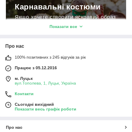
Карнавальні костюми
Якщо хочете створити яскравий образ
для особливої події, то зверніть увагу
Показати все
на якісні дитячі карнавальні костюми,
доступні з доставкою по Україні.
Про нас
ДО КАТАЛОГУ!
100% позитивних з 245 відгуків за рік
Працює з 05.12.2016
Дитячі карнавальні костюми:
м. Луцьк
призначення та особливості
вул.Тополева, 1, Луцьк, Україна
Якщо готуєтеся до дитячого свята і не хочете самостійно
Контакти
викроювати костюм феї або звіздаря зі старої піжами, то
замовте готові, барвисті і якісні ліцензійні костюми для
Сьогодні вихідний
Показати весь графік роботи
дітей.
Переодягання є не просто веселощами. Це важлива
частина дитячого розвитку. Карнавальні костюми
Про нас
допомагають дітям розкриватися, уявляти себе в нових