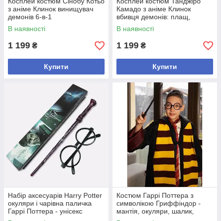
Косплей костюм Сінобу Котьо
Косплей костюм Танджіро
з аніме Клинок винищувач
Камадо з аніме Клинок
демонів 6-в-1
вбивця демонів: плащ,
сорочка, штани, пасок,
В наявності
В наявності
пов'язки
1 199
1 199
₴
₴
Купити
Купити
Набір аксесуарів Harry Potter
Костюм Гаррі Поттера з
окуляри і чарівна паличка
символікою Гриффіндор -
Гаррі Поттера - унісекс
мантія, окуляри, шалик,
краватка, чарівна паличка