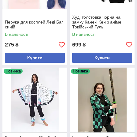
Худі толстовка чорна на
Перука для косплей Леді Баг
замку Канекі Кен з аніме
синій
Токійський Гуль
В наявності
В наявності
275
699
₴
₴
Купити
Купити
Новинка
Новинка