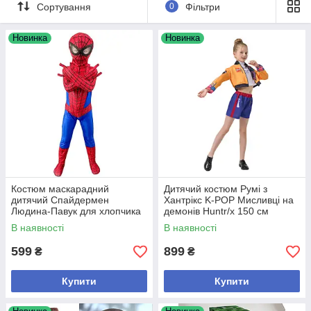
Сортування
0
Фільтри
моделей, швидка доставка по Україні.
Новинка
Новинка
ДО КАТАЛОГУ ТОВАРІВ!
Костюм маскарадний
Дитячий костюм Румі з
дитячий Спайдермен
Хантрікс K-POP Мисливці на
Людина-Павук для хлопчика
демонів Huntr/x 150 см
3-7 років
В наявності
В наявності
599
899
₴
₴
Купити
Купити