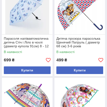
Парасоля напівавтоматична
Дитяча прозора парасолька
дитяча Стіч і Ліло в чохлі
Щенячий Патруль ( діаметр
(діаметр купола 91см) 8 - 12
68 см) 3-6 років
років
В наявності
В наявності
699
499
₴
₴
Купити
Купити