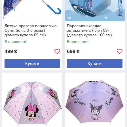
Дитяча прозора парасолька
Парасоля складна
Сонік Sonic 3-6 років (
автоматична Ліло і Стіч
діаметр купола 69 см)
(діаметр купола 100 см)
В наявності
В наявності
499
699
₴
₴
Купити
Купити