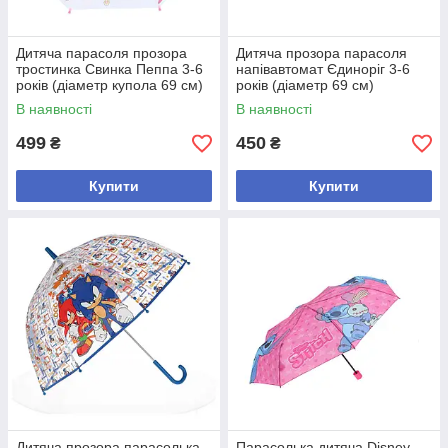
Дитяча парасоля прозора
Дитяча прозора парасоля
тростинка Свинка Пеппа 3-6
напівавтомат Єдиноріг 3-6
років (діаметр купола 69 см)
років (діаметр 69 см)
В наявності
В наявності
499
450
₴
₴
Купити
Купити
Дитяча прозора парасолька
Парасолька дитяча Disney