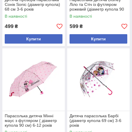
Cонік Sonic (діаметр купола)
Ліло та Стіч із футляром
68 см 3-6 років
рожевий (діаметр купола 90
см)
В наявності
В наявності
499
599
₴
₴
Купити
Купити
Парасолька дитяча Мінні
Дитяча парасолька Барбі
маус з футляром ( діаметр
(діаметр купола 69 см) 3-6
купола 90 см) 6-12 років
років