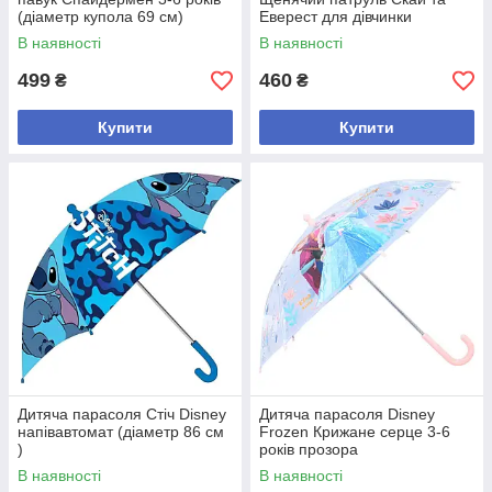
(діаметр купола 69 см)
Еверест для дівчинки
(діаметр купола 67 см) 3-6
В наявності
В наявності
років
499
460
₴
₴
Купити
Купити
Дитяча парасоля Стіч Disney
Дитяча парасоля Disney
напівавтомат (діаметр 86 см
Frozen Крижане серце 3-6
)
років прозора
В наявності
В наявності