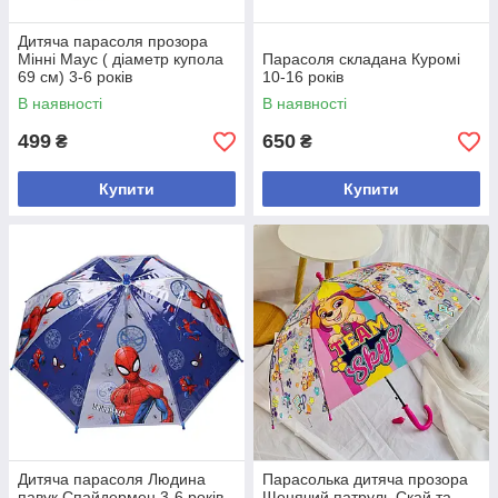
Дитяча парасоля прозора
Мінні Маус ( діаметр купола
Парасоля складана Куромі
69 см) 3-6 років
10-16 років
В наявності
В наявності
499
650
₴
₴
Купити
Купити
Дитяча парасоля Людина
Парасолька дитяча прозора
павук Спайдермен 3-6 років
Щенячий патруль Скай та