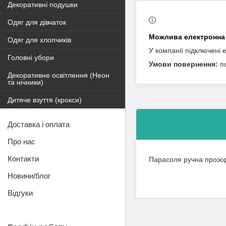
Декоративні подушки
Одяг для дівчаток
Одяг для хлопчиків
У компанії підключені 
Головні убори
п
Декоративне освітлення (Неон
та нічники)
Дитяче взуття (крокси)
Доставка і оплата
Про нас
Контакти
Парасоля ручна прозора
Новини/блог
Відгуки