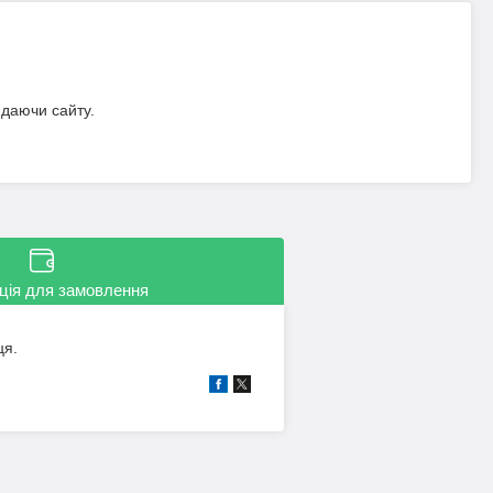
идаючи сайту.
ція для замовлення
ця.