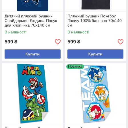
Дитячий пляжний рушник
Пляжний рушник Покебол
Спайдермен Людина-Павук
Пікачу 100% бавовна 70х140
для хлопчика 70x140 см
см
В наявності
В наявності
599
599
₴
₴
Купити
Купити
Новинка