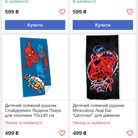
В наявності
В наявності
599
599
₴
₴
Купити
Купити
Дитячий пляжний рушник
Дитячий пляжний рушник
Спайдермен Людина Павук
Miraculous Леді Баг
для хлопчика 70x140 см
"Цяточки!" для дівчинки
70х140 см
Немає в наявності
Немає в наявності
499
499
₴
₴