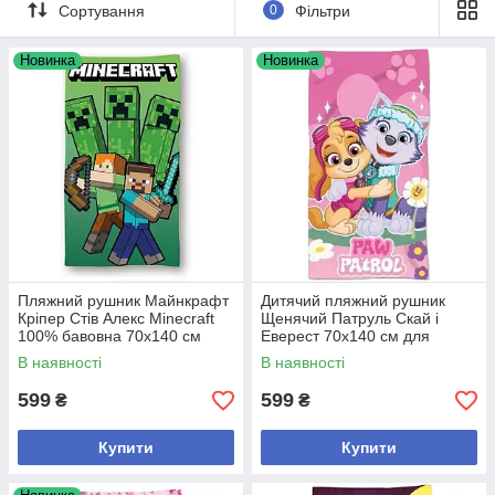
Сортування
0
Фільтри
Купуйте вигідно та зі швидкою
доставкою по Україні в інтернет-
магазині «Crazy Mamaz Box».
Новинка
Новинка
ПЕРЕЙТИ ДО ВИБОРУ!
Пляжний рушник Майнкрафт
Дитячий пляжний рушник
Кріпер Стів Алекс Minecraft
Щенячий Патруль Скай і
100% бавовна 70х140 см
Еверест 70х140 см для
дівчинки
В наявності
В наявності
599
599
₴
₴
Купити
Купити