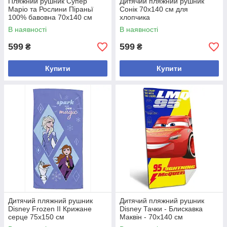
Пляжний рушник Супер
Дитячий пляжний рушник
Маріо та Рослини Піраньї
Сонік 70х140 см для
100% бавовна 70х140 см
хлопчика
В наявності
В наявності
599
599
₴
₴
Купити
Купити
Дитячий пляжний рушник
Дитячий пляжний рушник
Disney Frozen II Крижане
Disney Тачки - Блискавка
серце 75х150 см
Маквін - 70х140 см