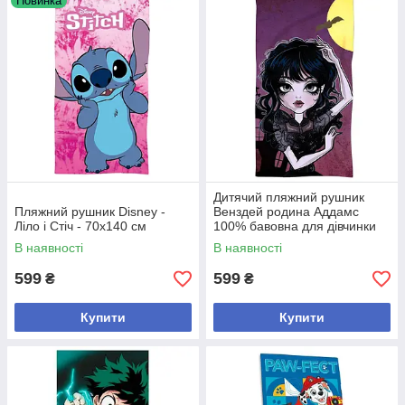
Новинка
Дитячий пляжний рушник
Пляжний рушник Disney -
Венздей родина Аддамс
Ліло і Стіч - 70х140 см
100% бавовна для дівчинки
70х140 см
В наявності
В наявності
599
599
₴
₴
Купити
Купити