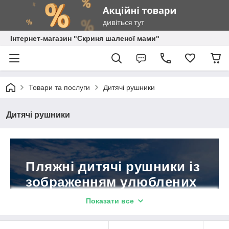
Інтернет-магазин "Скриня шаленої мами"
Товари та послуги
Дитячі рушники
Дитячі рушники
Пляжні дитячі рушники із
зображенням улюблених
героїв мультфільмів!
Показати все
Продукція відповідає високим
міжнародним стандартам OEKO-TEX.