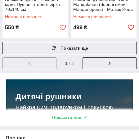
котик Пушин інтернет-зірка
Mandalorian (Зоряні війни:
70х140 см
Мандалорець) - Малюк Йода
Немає в наявності
Немає в наявності
550
499
₴
₴
Показати ще
1
/ 2
Дитячі рушники
Найкращим подарунком і покупкою
перед довгоочікуваною відпусткою
Показати все
будуть яскраві та приємні на дотик
дитячі рушники з героями, доступні з
доставкою по Україні.
Про нас