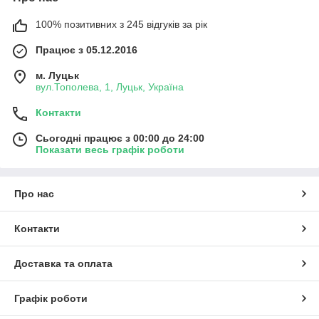
ЗАМОВИТИ!
100% позитивних з 245 відгуків за рік
Працює з 05.12.2016
м. Луцьк
Дитячі рушники з героями: призначення
вул.Тополева, 1, Луцьк, Україна
та особливості виробів
Контакти
Рушник для дитини не є
чимось буденним. Це
Сьогодні працює з 00:00 до 24:00
Показати весь графік роботи
важлива частина
щоденного комфорту, а
також спосіб зробити
догляд за малюком
Про нас
теплішим, веселішим і
зручнішим. Особливо якщо
Контакти
на полотні намальований
улюблений герой із
мультфільму. Такі вироби
Доставка та оплата
мають популярність, тому
що поєднують практичність
Графік роботи
і емоційну радість для
дитини.