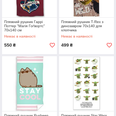
Пляжний рушник Гаррі
Пляжний рушник T-Rex з
Поттер "Магія Гоґвортс"
динозавром 70х140 для
70х140 см
хлопчика
Немає в наявності
Немає в наявності
550
499
₴
₴
Пляжний рушник Pusheen
Пляжний рушник Star Wars