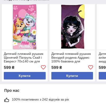
Дитячий пляжний рушник
Дитячий пляжний рушник
Дитя
Щенячий Патруль Скай і
Венздей родина Аддамс
анім
Еверест 70х140 см для
100% бавовна для
акад
дівчинки
дівчинки 70х140 см
70х1
599
599
599
₴
₴
Купити
Купити
Про нас
100% позитивних з 242 відгуків за рік