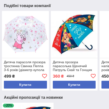
Подібні товари компанії
Дитяча парасоля прозора
Дитяча прозора
Дитя
тростинка Свинка Пеппа
парасолька Щенячий
напі
3-6 років (діаметр купола
Патруль Скай та Гонщик
рокі
69 см)
діаметр купола 80 см
499
360
450
₴
₴
450 ₴
Купити
Купити
Акційні пропозиції та новинки
–20%