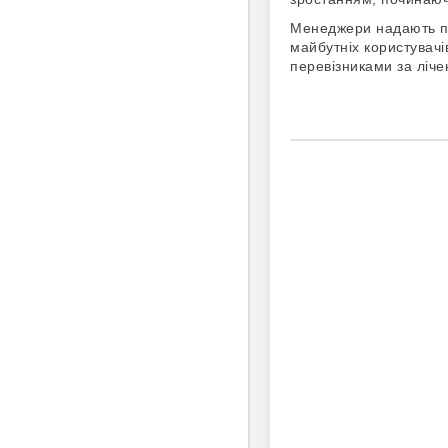
Менеджери надають пр
майбутніх користувач
перевізниками за лічен