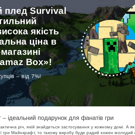
 плед Survival
стильний
висока якість
альна ціна в
-магазині
amaz Box»!
упців – від 7%!
– ідеальний подарунок для фанатів гри
актична річ, якій знайдеться застосування у кожному домі. А 
ої гри Майнкрафт, то такому виробу буде радий кожен молодий