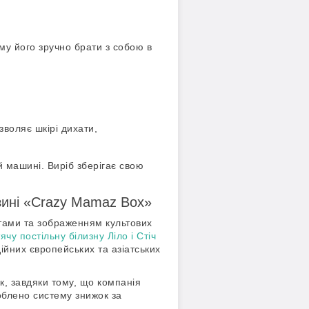
му його зручно брати з собою в
зволяє шкірі дихати,
й машині. Виріб зберігає свою
азині «Crazy Mamaz Box»
нтами та зображенням культових
ячу постільну білизну Ліло і Стіч
ійних європейських та азіатських
, завдяки тому, що компанія
облено систему знижок за