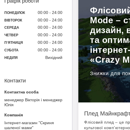
Графік роботи
Флісовий
00:00
24:00
ПОНЕДІЛОК
Mode – 
00:00
24:00
ВІВТОРОК
00:00
24:00
дизайн, 
СЕРЕДА
00:00
24:00
ЧЕТВЕР
та оптим
00:00
24:00
ПʼЯТНИЦЯ
інтернет
00:00
24:00
СУБОТА
«Crazy M
Вихідний
НЕДІЛЯ
Знижки для пок
Контакти
менеджер Вікторія і менеджер
Юлія
Плед Майнкрафт 
Флісовий плед – це пр
Інтернет-магазин "Скриня
шаленої мами"
культової комп'ютерн