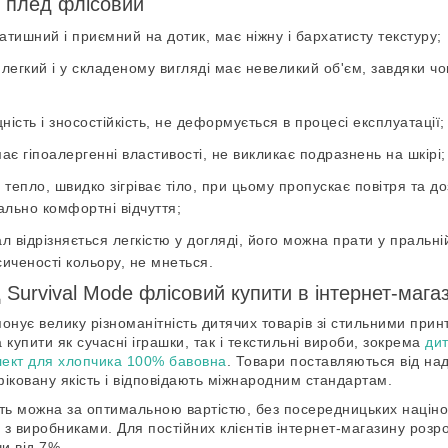
є плед флісовий
затишний і приємний на дотик, має ніжну і бархатисту текстуру;
легкий і у складеному вигляді має невеликий об'єм, завдяки чо
ність і зносостійкість, не деформується в процесі експлуатації;
ає гіпоалергенні властивості, не викликає подразнень на шкірі;
тепло, швидко зігріває тіло, при цьому пропускає повітря та до
льно комфортні відчуття;
л відрізняється легкістю у догляді, його можна прати у пральні
иченості кольору, не мнеться.
 Survival Mode флісовий купити в інтернет-маг
онує велику різноманітність дитячих товарів зі стильними при
купити як сучасні іграшки, так і текстильні вироби, зокрема
дит
ект для хлопчика 100% бавовна
. Товари поставляються від над
іковану якість і відповідають міжнародним стандартам.
ь можна за оптимальною вартістю, без посередницьких націнок
з виробниками. Для постійних клієнтів інтернет-магазину розр
и від 7%.