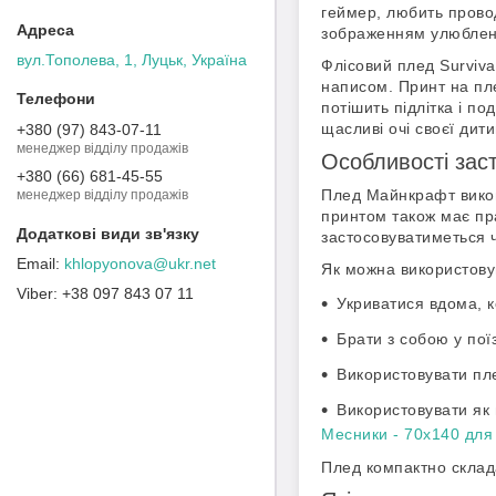
геймер, любить провод
зображенням улюблен
вул.Тополева, 1, Луцьк, Україна
Флісовий плед Surviv
написом. Принт на пле
потішить підлітка і п
щасливі очі своєї дити
+380 (97) 843-07-11
менеджер відділу продажів
Особливості зас
+380 (66) 681-45-55
Плед Майнкрафт викона
менеджер відділу продажів
принтом також має пра
застосовуватиметься ч
khlopyonova@ukr.net
Як можна використову
+38 097 843 07 11
Укриватися вдома, 
Брати з собою у поїз
Використовувати плед
Використовувати як 
Месники - 70х140 для
Плед компактно склада