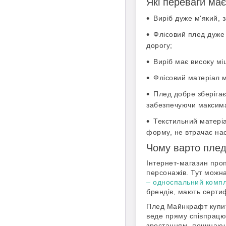
Які переваги ма
Виріб дуже м'який, 
Флісовий плед дуже 
дорогу;
Виріб має високу міц
Флісовий матеріал м
Плед добре зберігає 
забезпечуючи максима
Текстильний матеріа
форму, не втрачає нас
Чому варто плед
Інтернет-магазин проп
персонажів. Тут можна 
– односпальний компл
брендів, мають сертиф
Плед Майнкрафт купит
веде пряму співпрацю 
зростанням, починаюч