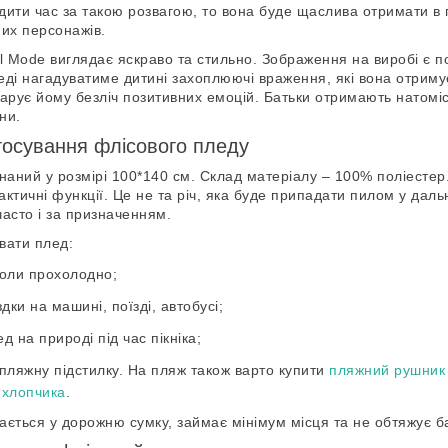
ити час за такою розвагою, то вона буде щаслива отримати в 
их персонажів.
al Mode виглядає яскраво та стильно. Зображення на виробі є 
ді нагадуватиме дитині захоплюючі враження, які вона отримує
одарує йому безліч позитивних емоцій. Батьки отримають натоміс
ни.
тосування флісового пледу
ний у розмірі 100*140 см. Склад матеріалу – 100% поліестер.
ктичні функції. Це не та річ, яка буде припадати пилом у дальн
асто і за призначенням.
вати плед:
коли прохолодно;
дки на машині, поїзді, автобусі;
 на природі під час пікніка;
пляжну підстилку. На пляж також варто купити
пляжний рушник 
 хлопчика
.
ється у дорожню сумку, займає мінімум місця та не обтяжує б