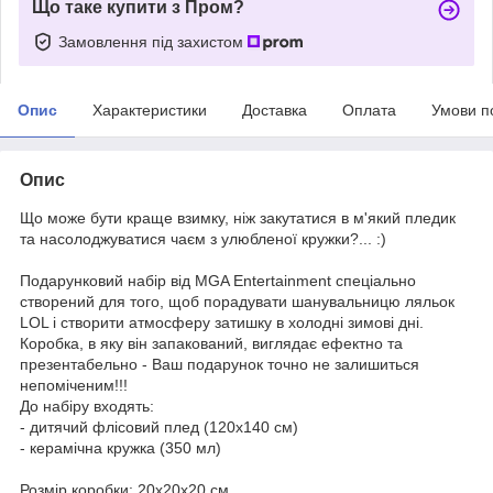
Що таке купити з Пром?
Замовлення під захистом
Опис
Характеристики
Доставка
Оплата
Умови п
Опис
Що може бути краще взимку, ніж закутатися в м'який пледик
та насолоджуватися чаєм з улюбленої кружки?... :)
Подарунковий набір від MGA Entertainment
спеціально
створений для того, щоб порадувати шанувальницю ляльок
LOL і створити атмосферу затишку в холодні зимові дні.
Коробка, в яку він запакований, виглядає ефектно та
презентабельно - Ваш подарунок точно не залишиться
непоміченим!!!
До набіру входять:
- дитячий флісовий плед (120х140 см)
- керамічна кружка (350 мл)
Розмір коробки: 20х20х20 см