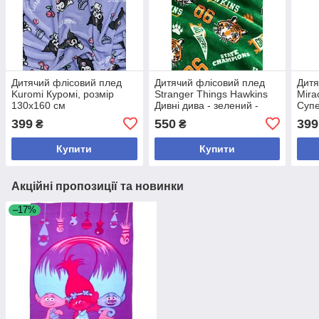
Дитячий флісовий плед
Дитячий флісовий плед
Дитя
Kuromi Куромі, розмір
Stranger Things Hawkins
Mira
130х160 см
Дивні дива - зелений -
Супе
150х120 см
399
550
399
₴
₴
Купити
Купити
Акційні пропозиції та новинки
–17%