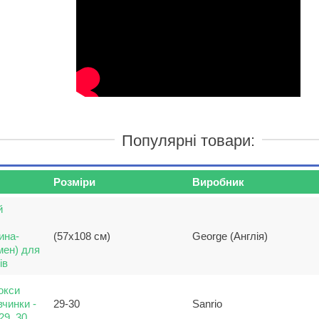
Популярні товари:
Розміри
Виробник
й
ина-
(57x108 см)
George (Англія)
мен) для
ів
окси
вчинки -
29-30
Sanrio
29, 30