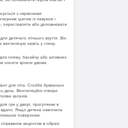
днується з червоними
атюрним щитом із павуком і
єм, переставляти або доповнювати
для дитячого літнього взуття. Він
 вентиляцію навіть у спеку.
 для пляжу, басейну або активних
же носити крокси двома
ант для літа. Croslite буквально
сь день. Вентиляційні отвори
появи запахів.
для гри у дворі, прогулянки в
де вдало. Якщо дитина намочила
слизькою поверхнею.
я справжнім акцентом в образі.