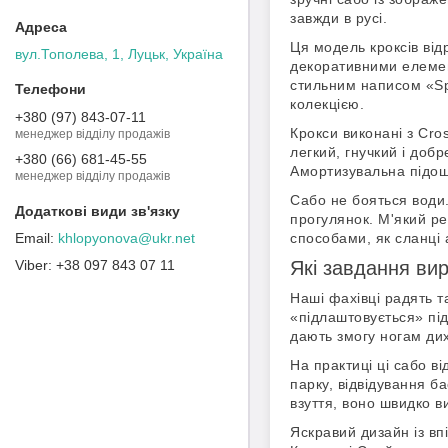
завжди в русі.
Ця модель кроксів від
вул.Тополева, 1, Луцьк, Україна
декоративними елемен
стильним написом «Spi
колекцією.
+380 (97) 843-07-11
Крокси виконані з Cro
менеджер відділу продажів
легкий, гнучкий і доб
+380 (66) 681-45-55
Амортизувальна підош
менеджер відділу продажів
Сабо не бояться води.
прогулянок. М'який ре
способами, як сланці 
khlopyonova@ukr.net
Які завдання ви
+38 097 843 07 11
Наші фахівці радять та
«підлаштовується» під
дають змогу ногам дих
На практиці ці сабо ві
парку, відвідування б
взуття, воно швидко 
Яскравий дизайн із вп