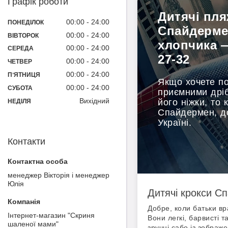
Графік роботи
Дитячі пля
00:00
24:00
ПОНЕДІЛОК
Спайдерме
00:00
24:00
ВІВТОРОК
хлопчика —
00:00
24:00
СЕРЕДА
27-32
00:00
24:00
ЧЕТВЕР
00:00
24:00
ПʼЯТНИЦЯ
Якщо хочете п
00:00
24:00
СУБОТА
приємними дрі
Вихідний
його ніжки, то 
НЕДІЛЯ
Спайдермен, до
Україні.
Контакти
менеджер Вікторія і менеджер
Юлія
Дитячі крокси С
Добре, коли батьки вр
Інтернет-магазин "Скриня
Вони легкі, барвисті 
шаленої мами"
зручні сабо із зображ