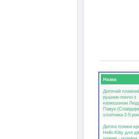
Назва
Дитячий пляжни
рушник-пончо з
капюшоном Люд
Павук (Спайдер
хлопчика 2-5 рок
Дитячі пляжні кр
Hello Kitty для ді
рожеві - розміри 