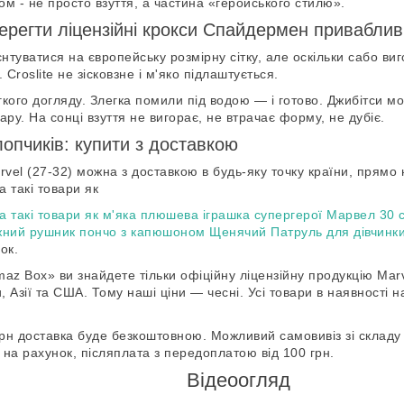
м - не просто взуття, а частина «геройського стилю».
берегти ліцензійні крокси Спайдермен привабли
туватися на європейську розмірну сітку, але оскільки сабо виг
 Croslite не зісковзне і м'яко підлаштується.
кого догляду. Злегка помили під водою — і готово. Джибітси м
ару. На сонці взуття не вигорає, не втрачає форму, не дубіє.
лопчиків: купити з доставкою
rvel (27-32) можна з доставкою в будь-яку точку країни, прямо
а такі товари як
на такі товари як м'яка плюшева іграшка супергерої Марвел 30 
ний рушник пончо з капюшоном Щенячий Патруль для дівчинки 
ок.
az Box» ви знайдете тільки офіційну ліцензійну продукцію Ma
 Азії та США. Тому наші ціни — чесні. Усі товари в наявності 
грн доставка буде безкоштовною. Можливий самовивіз зі складу
а на рахунок, післяплата з передоплатою від 100 грн.
Відеоогляд