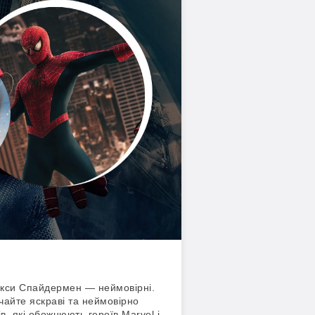
рокси Спайдермен — неймовірні.
чайте яскраві та неймовірно
, які обожнюють героїв Marvel і