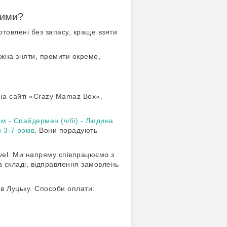
вими?
отовлені без запасу, краще взяти
ожна зняти, промити окремо,
 на сайті «Crazy Mamaz Box».
см - Спайдермен (чібі) - Людина
3-7 років
. Вони порадують
rvel. Ми напряму співпрацюємо з
на складі, відправлення замовлень
 в Луцьку. Способи оплати: