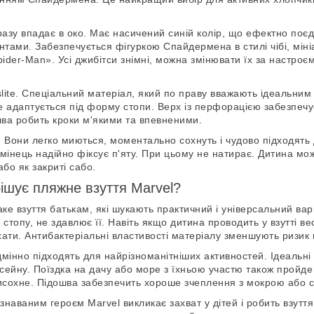
разу впадає в око. Має насичений синій колір, що ефектно поє
тами. Забезпечується фігуркою Спайдермена в стилі чібі, міні
der-Man». Усі джибітси знімні, можна змінювати їх за настро
slite. Спеціальний матеріал, який по праву вважають ідеальним 
ре адаптується під форму стопи. Верх із перфорацією забезпечує
ва робить кроки м'якими та впевненими.
 Вони легко миються, моментально сохнуть і чудово підходять
мінець надійно фіксує п'яту. При цьому не натирає. Дитина мо
або як закриті сабо.
рішує пляжне взуття Мarvel?
ке взуття батькам, які шукають практичний і універсальний варі
 стопу, не здавлює її. Навіть якщо дитина проводить у взутті ве
ати. Антибактеріальні властивості матеріалу зменшують ризик 
дмінно підходять для найрізноманітніших активностей. Ідеальні 
асейну. Поїздка на дачу або море з їхньою участю також прой
висохне. Підошва забезпечить хороше зчеплення з мокрою або 
ізнаваним героєм Marvel викликає захват у дітей і робить взутт