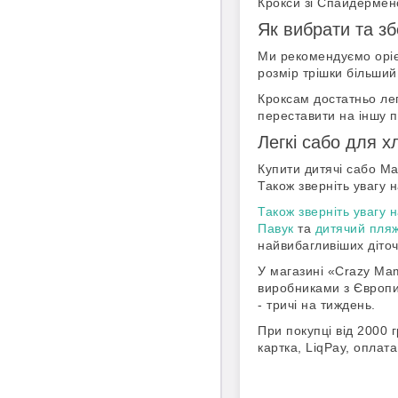
Крокси зі Спайдермено
Як вибрати та з
Ми рекомендуємо орієн
розмір трішки більший.
Кроксам достатньо лег
переставити на іншу п
Легкі сабо для х
Купити дитячі сабо Ma
Також зверніть увагу н
Також зверніть увагу 
Павук
та
дитячий пляж
найвибагливіших діточ
У магазині «Crazy Mam
виробниками з Європи,
- тричі на тиждень.
При покупці від 2000 
картка, LiqPay, оплат