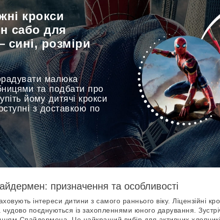
жні крокси
н сабо для
 сині, розміри
орадувати малюка
бницями та подбати про
купіть йому дитячі крокси
ступні з доставкою по
пайдермен: призначення та особливості
аховують інтереси дитини з самого раннього віку. Ліцензійні к
та чудово поєднуються із захопленнями юного дарування. Зустрі
енням Спайдермена. Це найкращий вибір для активних хлопчиків