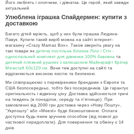
Його люблять і хлопчики, і дівчатка. Це герой, який завжди
актуальний.
Улюблена іграшка Спайдермен: купити з
доставкою
Багато дітей мріють, щоб у них була іграшка Людина-
Павук. Купити такий виріб можна на сайті інтернет-
магазину «Crazy Mamaz Box». Також зверніть увагу на
такі товари як
дитяча постільна білизна Ліло і Стіч -
односпальний комплект для дівчинки 100% бавовна
та
дитячий пляжний рушник з капюшоном Майнкрафт Кріпер
Minecraft 60х120 см
. Вони теж доступні на сайті та
відрізняються високою якістю та безпекою.
Ми співпрацюємо з перевіреними брендами з Європи та
США безпосередньо, тобто без посередників. Це гарантує
оригінальність і відмінну ціну. Доставка здійснюється тричі
на тиждень (в понеділок, середу та п'ятницю). При
замовленні від 2000 грн доставка через «Нову Пошту»,
“Укрпошту” або «Meest» буде безкоштовною. Оплата
доступна будь-яким зручним способом (від повної до
часткової передоплати). Для повернення та обміну є 14
днів.