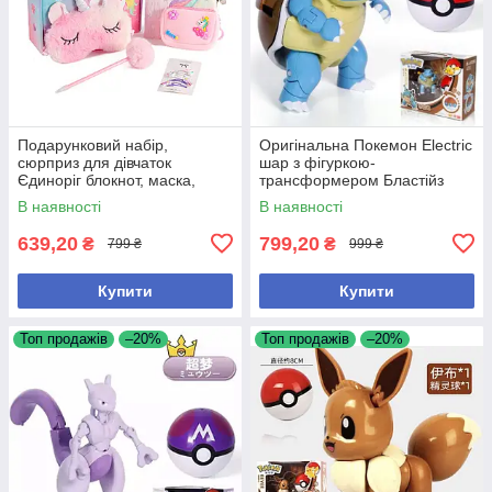
Подарунковий набір,
Оригінальна Покемон Electric
сюрприз для дівчаток
шар з фігуркою-
Єдиноріг блокнот, маска,
трансформером Бластійз
ручка, заколки, гаманець
В наявності
В наявності
639,20
799,20
₴
₴
799 ₴
999 ₴
Купити
Купити
Топ продажів
–20%
Топ продажів
–20%