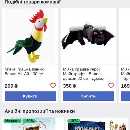
Подібні товари компанії
М'яка іграшка півник
М'яка іграшка герої
М'як
Ваяни Ай-Ай - 30 см
Майнкрафт - Ендер
Майн
дракон 30 см - Дракон
- Sp
Краю
299
350
169
₴
₴
Купити
Купити
Акційні пропозиції та новинки
Новинка
–50%
–30%