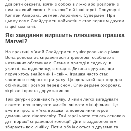
довірити секрети, взяти з собою в ліжко або розіграти з
ним власний сюжет. У колекції є й інші герої. Популярні
Капітан Америка, Бетмен, Айронмен, Супермен. При
цьому саме Спайдермен найчастіше стає першим другом
із цієї компанії.
Які завдання вирішить плюшева іграшка
Marvel?
На практиці м'який Спайдермен є універсальною річчю.
Вона допомагає справлятися з тривогою, особливо в
незвичних обставинах. Стане в пригоді в садочку, в
укритті, на відпочинку, в лікарні. Дитина відчуває, що
поруч хтось знайомий і «свій». Іграшка часто стає
частиною вечірнього ритуалу. Це ідеальний партнер для
обіймашок і розмов перед сном. Спайдермен охороняє,
зігріває і просто дарує затишок.
Такі фігурки розвивають уяву. З ними легко вигадувати
сюжети, влаштовувати «місії», знімати міні-фільми. Це
вже не просто м'яка іграшка, а повноцінний герой
домашнього кіновсесвіту. Такі герої часто стають основою
для першої справжньої колекції. Діти із задоволенням
збирають всю лінійку. Потім обмінюються з друзями та