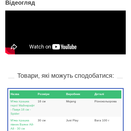
Відеогляд
Товари, які можуть сподобатися:
Назва
Розміри
Виробник
Деталі
М'яка іграшка
16 см
Mojang
Різнокольорова
герої Майнкрафт
- Павук 16 см -
Spider
М'яка іграшка
30 см
Just Play
Вага 100 г
півник Ваяни Ай-
Ай - 30 см