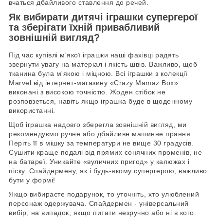
вчаться дбайливого ставлення до речей.
Як вибирати дитячі іграшки супергерої
та зберігати їхній привабливий
зовнішній вигляд?
Під час купівлі м'якої іграшки наші фахівці радять
звернути увагу на матеріал і якість швів. Важливо, щоб
тканина була м'якою і міцною. Всі іграшки з колекції
Marvel від інтернет-магазину «Crazy Mamaz Box»
виконані з високою точністю. Жоден стібок не
розповзеться, навіть якщо іграшка буде в щоденному
використанні.
Щоб іграшка надовго зберегла зовнішній вигляд, ми
рекомендуємо ручне або дбайливе машинне прання.
Періть її в мішку за температури не вище 30 градусів.
Сушити краще подалі від прямих сонячних променів, не
на батареї. Уникайте «вуличних пригод» у калюжах і
піску. Спайдермену, як і будь-якому супергерою, важливо
бути у формі!
Якщо вибираєте подарунок, то уточніть, хто улюблений
персонаж одержувача. Спайдермен - універсальний
вибір, на випадок, якщо питати незручно або ні в кого.