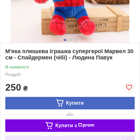
М'яка плюшева іграшка супергерої Марвел 30
см - Спайдермен (чібі) - Людина Павук
В наявності
Роздріб
250
₴
Купити
або
Купити з