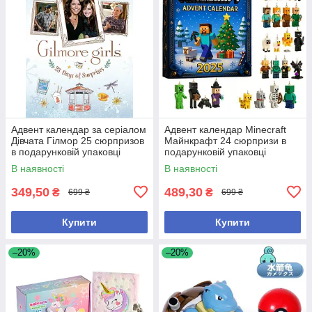
Адвент календар за серіалом
Адвент календар Minecraft
Дівчата Гілмор 25 сюрпризов
Майнкрафт 24 сюрпризи в
в подарунковій упаковці
подарунковій упаковці
В наявності
В наявності
349,50
489,30
₴
₴
699 ₴
699 ₴
Купити
Купити
–20%
–20%