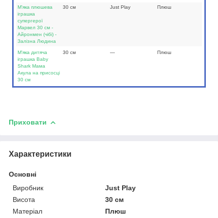
М'яка плюшева
30 см
Just Play
Плюш
іграшка
супергерої
Марвел 30 см -
Айронмен (чібі) -
Залізна Людина
М'яка дитяча
30 см
—
Плюш
іграшка Baby
Shark Мама
Акула на присосці
30 см
Приховати
Характеристики
Основні
Виробник
Just Play
Висота
30 см
Матеріал
Плюш