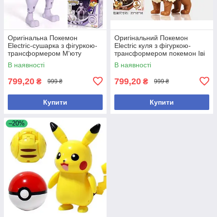
Оригінальна Покемон
Оригінальний Покемон
Electric-сушарка з фігуркою-
Electric куля з фігуркою-
трансформером М'юту
трансформером покемон Іві
пошкоджена коробка
В наявності
В наявності
799,20
799,20
₴
₴
999 ₴
999 ₴
Купити
Купити
–20%