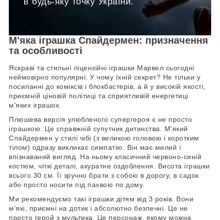
в будь-яку точку України.
М'яка іграшка Спайдермен: призначення
та особливості
Яскраві та стильні ліцензійні іграшки Марвел сьогодні
неймовірно популярні. У чому їхній секрет? Не тільки у
посиланні до коміксів і блокбастерів, а й у високій якості,
приємній ціновій політиці та сприятливій енергетиці
м'яких іграшок.
Плюшева версія улюбленого супергероя є не просто
іграшкою. Це справжній супутник дитинства. М'який
Спайдермен у стилі чібі (з великою головою і коротким
тілом) одразу викликає симпатію. Він має милий і
впізнаваний вигляд. На ньому класичний червоно-синій
костюм, чіткі деталі, акуратне оздоблення. Висота іграшки
всього 30 см. Її зручно брати з собою в дорогу, в садок
або просто носити під пахвою по дому.
Ми рекомендуємо такі іграшки дітям від 3 років. Вони
м'які, приємні на дотик і абсолютно безпечні. Це не
просто герой з мультика. Це персонаж, якому можна