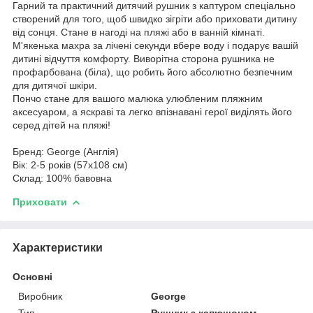
Гарний та практичний дитячий рушник з каптуром спеціально
створений для того, щоб швидко зігріти або приховати дитину
від сонця. Стане в нагоді на пляжі або в ванній кімнаті.
М'якенька махра за лічені секунди вбере воду і подарує вашій
дитині відчуття комфорту. Виворітна сторона рушника не
профарбована (біла), що робить його абсолютно безпечним
для дитячої шкіри.
Пончо стане для вашого малюка улюбленим пляжним
аксесуаром, а яскраві та легко впізнавані герої виділять його
серед дітей на пляжі!
Бренд: George (Англія)
Вік: 2-5 років (57x108 см)
Склад: 100% бавовна
Приховати
Характеристики
Основні
Виробник
George
Тип
Рушник з капюшоном