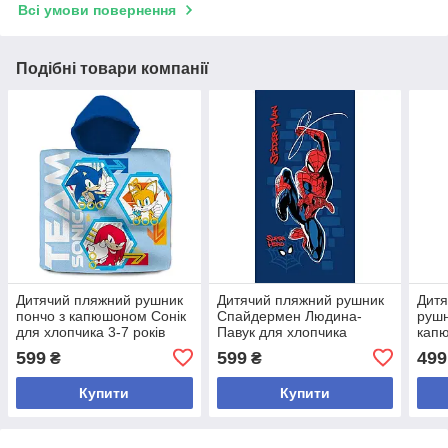
Всі умови повернення
Подібні товари компанії
Дитячий пляжний рушник
Дитячий пляжний рушник
Дитя
пончо з капюшоном Сонік
Спайдермен Людина-
рушн
для хлопчика 3-7 років
Павук для хлопчика
кап
70x140 см
Тома
599
599
499
₴
₴
рокі
Купити
Купити