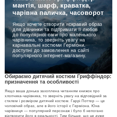
мантія, шарф, краватка,
чарівна паличка, часоворот
Якщо хочете створити яскравий образ
для дівчинки та підтримати її любов
до популярної саги про маленького
чарівника, то зверніть увагу на
карнавальні костюми Герміони,
доступні до замовлення на сайті
популярного інтернет-магазину.
Обираємо дитячий костюм Гриффіндор:
призначення та особливості
Якщо ваша донька захоплена читанням книжок про
хлопчика-чарівника, то зверніть увагу на відповідний за
стилем і розміром дитячий костюм. Гаррі Поттер — це
чоловічий образ, але в його історії є Герміона. Юна
чарівниця — популярний персонаж і було б непогано
відтворити його в реальності. Тим більше, що це дуже