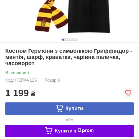
Костюм Герміони з символікою Гриффіндор -
мантія, шарф, краватка, чарівна паличка,
часоворот
В наявності
Код: HERM-125
Роздріб
1 199
₴
Купити
або
Купити з