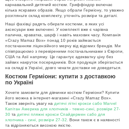
карнавальний дитячий костюм. Гриффіндор включає
кілька яскравих образів. Якщо обрали Герміону, то уважно
розгляньте склад комплекту, уточніть розміри та деталі.
Наші фахівці радять обирати костюми, в яких усі
аксесуари вже включені. У комплекті вже є чарівна
паличка, краватка, шарф і навіть маховик часу. Компанія
«Crazy Mamaz Box» понад 10 років займається
постачанням ліцензійного мерчу від відомих брендів. Ми
співпрацюємо з перевіреними постачальниками з Європи,
США та Азії напряму. Це гарантує адекватну ціну без
зайвих накруток посередників. Вся продукція зберігається
на складі в Україні, довго чекати доставки не доведеться.
Костюм Герміони: купити з доставкою
по Україні
Хочете замовити для дівчинки костюм Герміони? Купити
його можна в інтернет-магазині «Crazy Mamaz Box».
Також зверніть увагу на
дитячі літні крокси сабо Marvel
Капітан Америка для хлопчиків - темно-сині, розміри 27-
30
та
дитячі пляжні крокси Спайдермен сабо для
хлопчика - сині, розміри 27-32
. Вони також є в наявності
та відрізняються високою якістю.