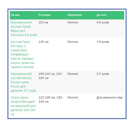
Назва
Розміри
Виробник
Деталі
Карнавальний
110 см
Generic
4-6 років
костюм Супер
Маріо для
хлопчика 4-6 років
Костюм Гаррі
125 см
Generic
7-8 років
Поттера з
символікою
Гриффіндор -
мантія, окуляри,
шалик, краватка,
чарівна паличка
Карнавальний
100-110 см, 110-
Generic
3-7 років
костюм Disney
120 см
Frozen сукня
Ельзи для
дівчинки 3-7 років
Сукня чорна
122-128 см, 134-
Generic
Для шкільного віку
вечірня Венздей
140 см
на випускний для
дівчинки 122-140
см