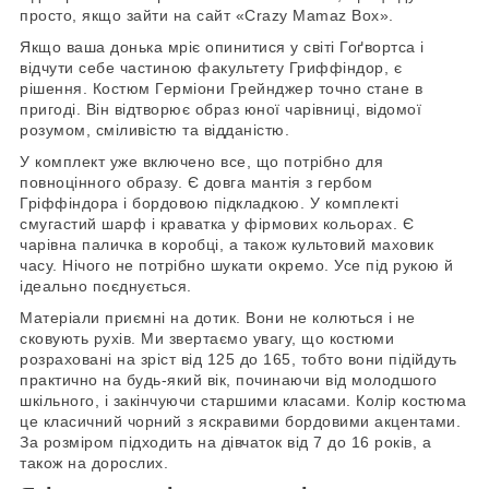
просто, якщо зайти на сайт «Crazy Mamaz Box».
Якщо ваша донька мріє опинитися у світі Гоґвортса і
відчути себе частиною факультету Гриффіндор, є
рішення. Костюм Герміони Грейнджер точно стане в
пригоді. Він відтворює образ юної чарівниці, відомої
розумом, сміливістю та відданістю.
У комплект уже включено все, що потрібно для
повноцінного образу. Є довга мантія з гербом
Гріффіндора і бордовою підкладкою. У комплекті
смугастий шарф і краватка у фірмових кольорах. Є
чарівна паличка в коробці, а також культовий маховик
часу. Нічого не потрібно шукати окремо. Усе під рукою й
ідеально поєднується.
Матеріали приємні на дотик. Вони не колються і не
сковують рухів. Ми звертаємо увагу, що костюми
розраховані на зріст від 125 до 165, тобто вони підійдуть
практично на будь-який вік, починаючи від молодшого
шкільного, і закінчуючи старшими класами. Колір костюма
це класичний чорний з яскравими бордовими акцентами.
За розміром підходить на дівчаток від 7 до 16 років, а
також на дорослих.