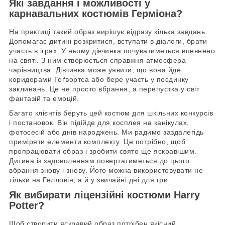
Які завдання і можливості у
карнавальних костюмів Герміона?
На практиці такий образ вирішує відразу кілька завдань.
Допомагає дитині розкритися, вступати в діалоги, брати
участь в іграх. У ньому дівчинка почуватиметься впевнено
на святі. З ним створюється справжня атмосфера
чарівництва. Дівчинка може уявити, що вона йде
коридорами Гоґвортса або бере участь у поєдинку
заклинань. Це не просто вбрання, а перепустка у світ
фантазій та емоцій.
Багато клієнтів беруть цей костюм для шкільних конкурсів
і постановок. Він підійде для косплея на канікулах,
фотосесій або днів народжень. Ми радимо заздалегідь
приміряти елементи комплекту. Це потрібно, щоб
пропрацювати образ і зробити свято ще яскравішим.
Дитина із задоволенням повертатиметься до цього
вбрання знову і знову. Його можна використовувати не
тільки на Гелловін, а й у звичайні дні для гри.
Як вибирати ліцензійні костюми Harry
Potter?
Щоб створити яскравий образ потрібен якісний