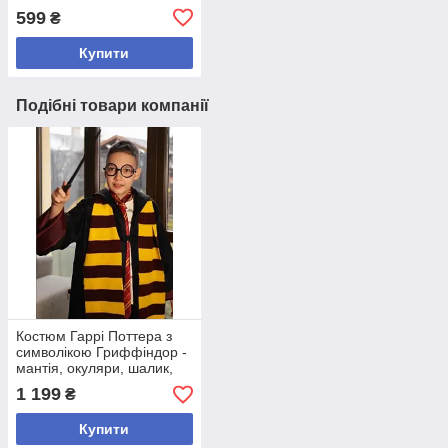
599
₴
Купити
Подібні товари компанії
Костюм Гаррі Поттера з
символікою Гриффіндор -
мантія, окуляри, шалик,
краватка, чарівна паличка
1 199
₴
Купити