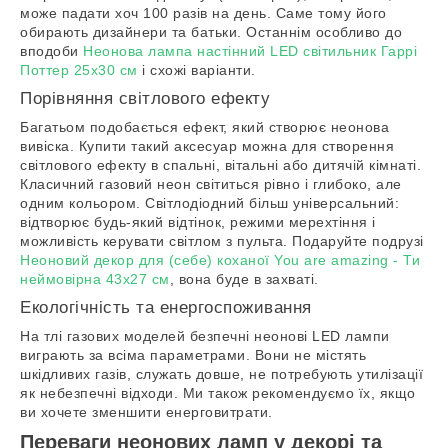
може падати хоч 100 разів на день. Саме тому його
обирають дизайнери та батьки. Останнім особливо до
вподоби
Неонова лампа настінний LED світильник Гаррі
Поттер 25x30 см
і схожі варіанти.
Порівняння світлового ефекту
Багатьом подобається ефект, який створює неонова
вивіска. Купити такий аксесуар можна для створення
світлового ефекту в спальні, вітальні або дитячій кімнаті.
Класичний газовий неон світиться рівно і глибоко, але
одним кольором. Світлодіодний більш універсальний:
відтворює будь-який відтінок, режими мерехтіння і
можливість керувати світлом з пульта. Подаруйте подрузі
Неоновий декор для (себе) коханої You are amazing - Ти
неймовірна 43x27 см
, вона буде в захваті.
Екологічність та енергоспоживання
На тлі газових моделей безпечні неонові LED лампи
виграють за всіма параметрами. Вони не містять
шкідливих газів, служать довше, не потребують утилізації
як небезпечні відходи. Ми також рекомендуємо їх, якщо
ви хочете зменшити енерговитрати.
Переваги неонових ламп у декорі та