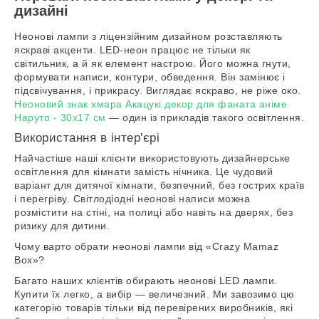
дизайні
Неонові лампи з ліцензійним дизайном розставляють
яскраві акценти. LED-неон працює не тільки як
світильник, а й як елемент настрою. Його можна гнути,
формувати написи, контури, обведення. Він замінює і
підсвічування, і прикрасу. Виглядає яскраво, не ріже око.
Неоновий знак хмара Акацукі декор для фаната аніме
Наруто - 30х17 см
— один із прикладів такого освітлення.
Використання в інтер'єрі
Найчастіше наші клієнти використовують дизайнерське
освітлення для кімнати замість нічника. Це чудовий
варіант для дитячої кімнати, безпечний, без гострих країв
і перегріву. Світлодіодні неонові написи можна
розмістити на стіні, на полиці або навіть на дверях, без
ризику для дитини.
Чому варто обрати неонові лампи від «Crazy Mamaz
Box»?
Багато наших клієнтів обирають неонові LED лампи.
Купити їх легко, а вибір — величезний. Ми завозимо цю
категорію товарів тільки від перевірених виробників, які