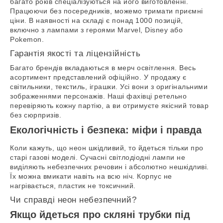
багато років спеціалізуються на його виготовленні.
Працюючи без посередників, можемо тримати приємні
ціни. В наявності на складі є понад 1000 позицій,
включно з лампами з героями Marvel, Disney або
Pokemon.
Гарантія якості та ліцензійність
Багато брендів вкладаються в мерч освітлення. Весь
асортимент представлений офіційно. У продажу є
світильники, текстиль, іграшки. Усі вони з оригінальними
зображеннями персонажів. Наші фахівці ретельно
перевіряють кожну партію, а ви отримуєте якісний товар
без сюрпризів.
Екологічність і безпека: міфи і правда
Коли кажуть, що неон шкідливий, то йдеться тільки про
старі газові моделі. Сучасні світлодіодні лампи не
виділяють небезпечних речовин і абсолютно нешкідливі.
Їх можна вмикати навіть на всю ніч. Корпус не
нагрівається, пластик не токсичний.
Чи справді неон небезпечний?
Якщо йдеться про скляні трубки під