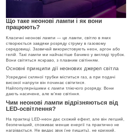
Що таке неонові лампи і як вони
працюють?
Класичні неонові лампи — це лампи, світло в яких
створюється завдяки розряду струму в газовому
середовищі. Зазвичай використовують неон, аргон або
гелій. Такі лампи ми найчастіше бачимо у вигляді трубок.
Вони світяться яскраво, з плавним світінням.
Основні принципи дії неонових джерел світла
Усередині скляної трубки міститься газ, а при подачі
високої напруги він починає світитися.
Найпопулярнішими є лампи тліючого розряду. Вони
дають насичене, але м'яке світіння.
Чим неонові лампи відрізняються від
LED-освітлення?
На практиці LED-неон дає схожий ефект, але він легший,
безпечніший, споживає менше енергії та практично не
нагрівається. Не видає звук (не пищить), не крихкий,