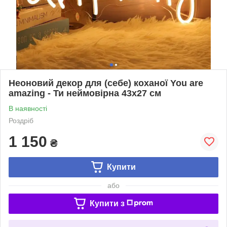
Неоновий декор для (себе) коханої You are
amazing - Ти неймовірна 43x27 см
В наявності
Роздріб
1 150
₴
Купити
або
Купити з