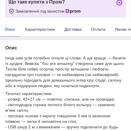
Що таке купити з Пром?
Замовлення під захистом
Опис
Характеристики
Доставка
Оплата
Умови п
Опис
Іноді нам усім потрібно почути ці слова. А ще краще — бачити
їх щодня. Вивіска “You are amazing” створена саме для цього.
Тепле біле сяйво огортає простір затишком і любов’ю,
нагадуючи про головне — ти неймовірна (чи неймовірний).
Ідеально підходить для домашнього інтер’єру, студії, салону
або в подарунок людині, яку хочеться надихнути.
Технічні характеристики:
- розмір: 43×27 см — помітна, стильна, але не громіздка;
- світлодіодна стрічка теплого білого кольору — приємне,
м’яке світло;
- прозора основа з акрилу товщиною 5 мм із захисною
плівкою — легка й непомітна на стіні;
- USB шнур 2 м з вимикачем — зручно підключати до будь-