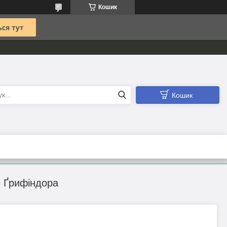
Кошик
Кошик
ю Ґрифіндора