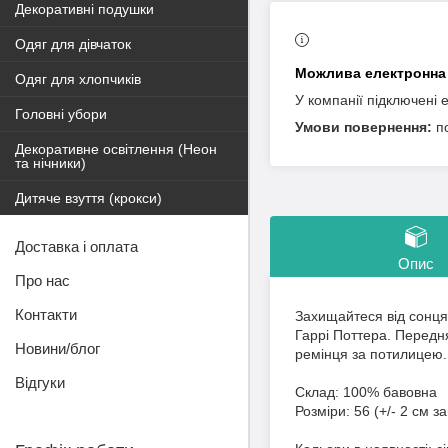
Декоративні подушки
Одяг для дівчаток
Одяг для хлопчиків
У компанії підключені 
Головні убори
п
Декоративне освітлення (Неон
та нічники)
Дитяче взуття (крокси)
Доставка і оплата
Опис
Про нас
Контакти
Захищайтеся від сонця
Гаррі Поттера. Передн
Новини/блог
ремінця за потилицею.
Відгуки
Склад: 100% бавовна
Розміри: 56 (+/- 2 см з