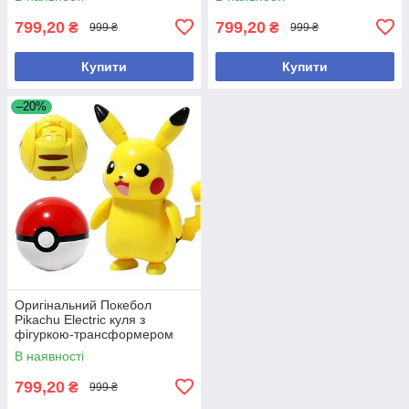
799,20
799,20
₴
₴
999 ₴
999 ₴
Купити
Купити
–20%
Оригінальний Покебол
Pikachu Electric куля з
фігуркою-трансформером
Покемон Пікачу
В наявності
799,20
₴
999 ₴