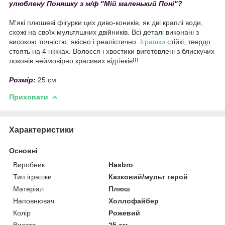
улюблену Поняшку з м/ф "Мій маленький Поні"?
М'які плюшеві фігурки цих диво-коників, як дві краплі води,
схожі на своїх мультяшних двійників. Всі деталі виконані з
високою точністю, якісно і реалістично.
Іграшки
стійкі, твердо
стоять на 4 ніжках. Волосся і хвостики виготовлені з блискучих
локонів неймовірно красивих відтінків!!!
Розмір:
25 см
Приховати
Характеристики
Основні
Виробник
Hasbro
Тип іграшки
Казковий/мульт герой
Матеріал
Плюш
Наповнювач
Холлофайбер
Колір
Рожевий
Висота
25 см