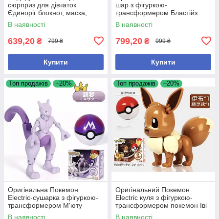
сюрприз для дівчаток
шар з фігуркою-
Єдиноріг блокнот, маска,
трансформером Бластійз
ручка, заколки, гаманець
В наявності
В наявності
639,20
799,20
₴
₴
799 ₴
999 ₴
Купити
Купити
Топ продажів
–20%
Топ продажів
–20%
Оригінальна Покемон
Оригінальний Покемон
Electric-сушарка з фігуркою-
Electric куля з фігуркою-
трансформером М'юту
трансформером покемон Іві
пошкоджена коробка
В наявності
В наявності