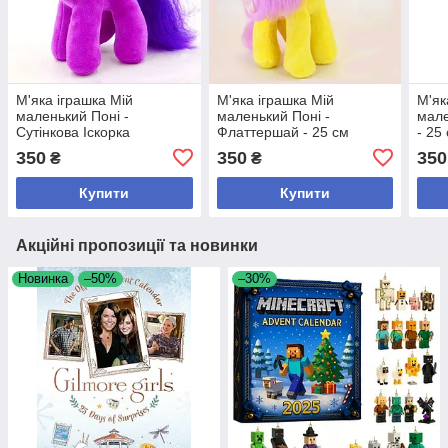
М'яка іграшка Мій
М'яка іграшка Мій
М'як
маленький Поні -
маленький Поні -
мале
Сутінкова Іскорка
Флаттершай - 25 см
- 25
(Твайлайт) - 25 см
350
350
350
₴
₴
Купити
Купити
Акційні пропозиції та новинки
Новинка
–50%
–30%