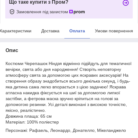
Що таке купити з Пром?
Замовлення під захистом
Характеристики
Доставка
Оплата
Умови повернення
Опис
Костюми Черепашок Ніндзя відмінно підійдуть для тематичної
вечірки, свята або дня народження! Створіть неповторну
атмосферу свята за допомогою цих яскравих аксесуарів! На
створення образу знадобиться всього декілька секунд, і будь-
яка дитина сама легко впорається з цією задачею! Яскрава
атласна накидка фіксується на шиї за допомогою липкої
застібки, а фетрова маска зручно кріпиться на голові за
допомогою резинки. Усі деталі виконані з високою точністю,
якісно, реалістично.
Довжина плаща: 65 см
Матеріал: 100% поліестер
Персонажі: Рафаель, Леонардо, Донателло, Мікеланджело