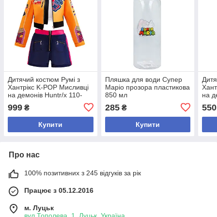
Дитячий костюм Румі з
Пляшка для води Супер
Дитя
Хантрікс K-POP Мисливці
Маріо прозора пластикова
Хант
на демонів Huntr/x 110-
850 мл
на д
160 см
999
285
550
₴
₴
Купити
Купити
Про нас
100% позитивних з 245 відгуків за рік
Працює з 05.12.2016
м. Луцьк
вул.Тополева, 1, Луцьк, Україна