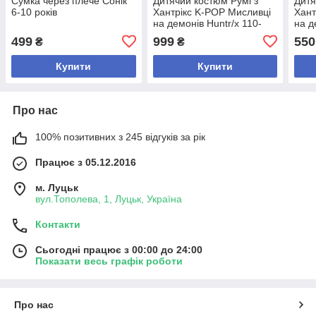
Сумка через плече Сонік
Дитячий костюм Румі з
Дитя
6-10 років
Хантрікс K-POP Мисливці
Хант
на демонів Huntr/x 110-
на д
160 см
499
999
550
₴
₴
Купити
Купити
Про нас
100% позитивних з 245 відгуків за рік
Працює з 05.12.2016
м. Луцьк
вул.Тополева, 1, Луцьк, Україна
Контакти
Сьогодні працює з 00:00 до 24:00
Показати весь графік роботи
Про нас