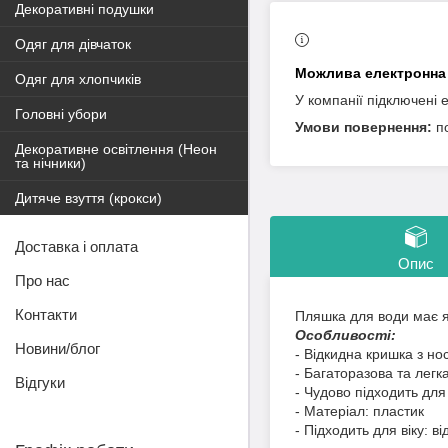
Декоративні подушки
Одяг для дівчаток
Одяг для хлопчиків
У компанії підключені 
Головні убори
п
Декоративне освітлення (Неон
та нічники)
Дитяче взуття (крокси)
Доставка і оплата
Опис
Про нас
Контакти
Пляшка для води має я
Особливості:
Новини/блог
- Відкидна кришка з но
- Багаторазова та легк
Відгуки
- Чудово підходить для
- Матеріал: пластик
- Підходить для віку: ві