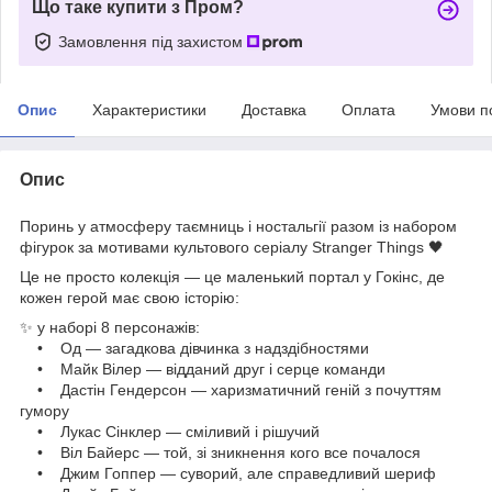
Що таке купити з Пром?
Замовлення під захистом
Опис
Характеристики
Доставка
Оплата
Умови п
Опис
Поринь у атмосферу таємниць і ностальгії разом із набором
фігурок за мотивами культового серіалу Stranger Things 🖤
Це не просто колекція — це маленький портал у Гокінс, де
кожен герой має свою історію:
✨ у наборі 8 персонажів:
• Од — загадкова дівчинка з надздібностями
• Майк Вілер — відданий друг і серце команди
• Дастін Гендерсон — харизматичний геній з почуттям
гумору
• Лукас Сінклер — сміливий і рішучий
• Віл Байерс — той, зі зникнення кого все почалося
• Джим Гоппер — суворий, але справедливий шериф