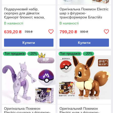
Подарунковий набір,
Оригінальна Покемон Electric
сюрприз для дівчаток
шар з фігуркою-
Єдиноріг блокнот, маска,
трансформером Бластійз
ручка, заколки, гаманець
В наявності
В наявності
639,20
799,20
₴
₴
799 ₴
999 ₴
Купити
Купити
Топ продажів
–20%
Топ продажів
–20%
Оригінальна Покемон
Оригінальний Покемон
Electric-сушарка з фігуркою-
Electric куля з фігуркою-