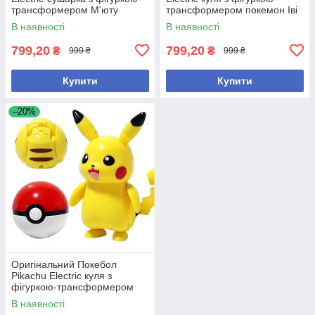
трансформером М'юту
трансформером покемон Іві
пошкоджена коробка
В наявності
В наявності
799,20
799,20
₴
₴
999 ₴
999 ₴
Купити
Купити
–20%
Оригінальний Покебол
Pikachu Electric куля з
фігуркою-трансформером
Покемон Пікачу
В наявності