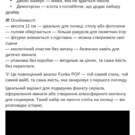
• Джойс Байерс — мама, яка не здається ніколи
• Демогоргон — істота з потойбіччя, що додає набору
драйву
🎁 Особливості:
— висота 11 см — ідеально для полиці, столу або фотозони
— голови обертаються — більше ракурсів для сюжетних ігор
— фігурки знімаються з підставок — можна створювати свої
сцени
— екологічний пластик без запаху — безпечно навіть для
дитячої кімнати
— упаковка без коробки — вигідніше за ціною, та сама якість
без переплати
💡 Це повноцінний аналог Funko POP — той самий стиль, той
самий вайб, та сама якість, яка зачаровує з першого погляду.
Ідеальний варіант для подарунка фанату серіала,
оформлення кімнати або створення атмосферного контенту
для соцмереж. Такий набір не просто стоїть на полиці — він
розповідає історію.