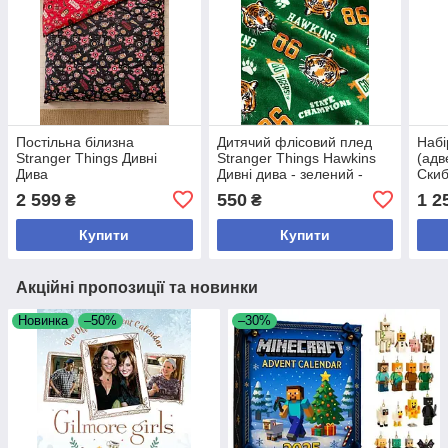
Постільна білизна
Дитячий флісовий плед
Набі
Stranger Things Дивні
Stranger Things Hawkins
(адв
Дива
Дивні дива - зелений -
Скиб
150х120 см
5-10
2 599
550
1 2
₴
₴
Купити
Купити
Акційні пропозиції та новинки
Новинка
–50%
–30%