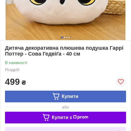
Дитяча декоративна плюшева подушка Гаррі
Поттер - Сова Гедвіґа - 40 см
В наявності
Роздріб
499
₴
Купити
або
Купити з