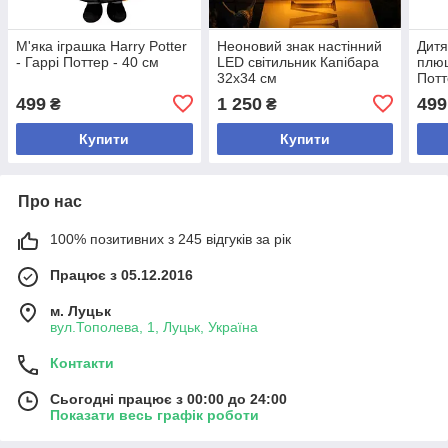
М'яка іграшка Harry Potter
Неоновий знак настінний
Дитя
- Гаррі Поттер - 40 см
LED світильник Капібара
плюш
32x34 см
Потт
40 с
499
1 250
499
₴
₴
Купити
Купити
Про нас
100% позитивних з 245 відгуків за рік
Працює з 05.12.2016
м. Луцьк
вул.Тополева, 1, Луцьк, Україна
Контакти
Сьогодні працює з 00:00 до 24:00
Показати весь графік роботи