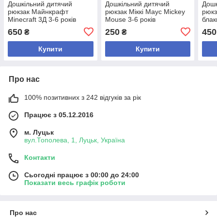
Дошкільний дитячий
Дошкільний дитячий
Дошк
рюкзак Майнкрафт
рюкзак Міккі Маус Mickey
рюкз
Minecraft 3Д 3-6 років
Mouse 3-6 років
блак
650
250
450
₴
₴
Купити
Купити
Про нас
100% позитивних з 242 відгуків за рік
Працює з 05.12.2016
м. Луцьк
вул.Тополева, 1, Луцьк, Україна
Контакти
Сьогодні працює з 00:00 до 24:00
Показати весь графік роботи
Про нас