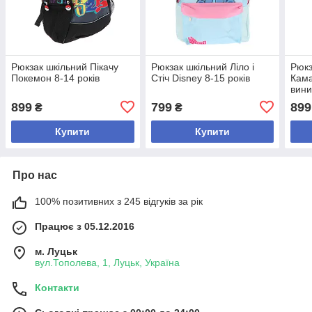
Рюкзак шкільний Пікачу
Рюкзак шкільний Ліло і
Рюкз
Покемон 8-14 років
Стіч Disney 8-15 років
Кама
вини
рокі
899
799
899
₴
₴
Купити
Купити
Про нас
100% позитивних з 245 відгуків за рік
Працює з 05.12.2016
м. Луцьк
вул.Тополева, 1, Луцьк, Україна
Контакти