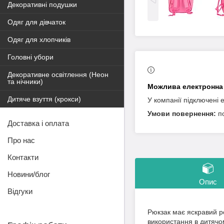
Декоративні подушки
Одяг для дівчаток
Одяг для хлопчиків
Головні убори
Декоративне освітлення (Неон
та нічники)
Дитяче взуття (крокси)
У компанії підключені 
п
Доставка і оплата
Про нас
Контакти
Новини/блог
Опис
Відгуки
Рюкзак має яскравий р
використання в дитячо