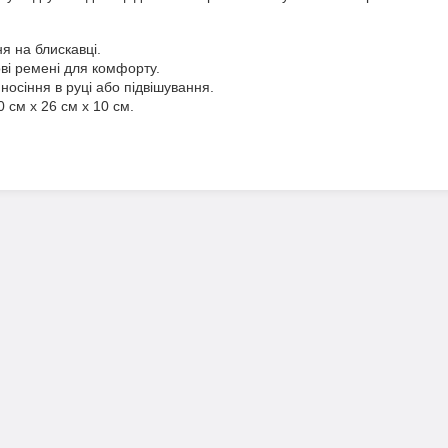
я на блискавці.
ві ремені для комфорту.
носіння в руці або підвішування.
0 см х 26 см х 10 см.