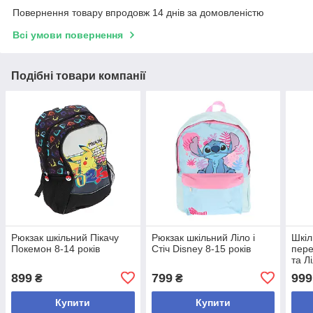
Повернення товару впродовж 14 днів за домовленістю
Всі умови повернення
Подібні товари компанії
Рюкзак шкільний Пікачу
Рюкзак шкільний Ліло і
Шкіл
Покемон 8-14 років
Стіч Disney 8-15 років
пере
та Л
899
799
999
₴
₴
Купити
Купити