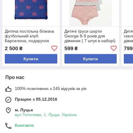
Дитяча постільна білизна
Дитячі труси шорти
Дитя
футбольний клуб
George 8-9 років для
скел
Барселона, подарунок
дівчинки ( 7 штук в наборі)
дівч
для фаната Барси
2 500
599
799
₴
₴
Купити
Купити
Про нас
100% позитивних з 245 відгуків за рік
Працює з 05.12.2016
м. Луцьк
вул.Тополева, 1, Луцьк, Україна
Контакти