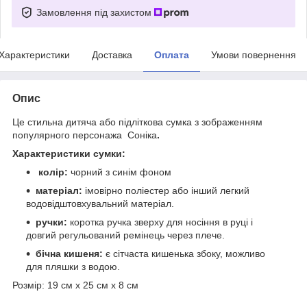
Замовлення під захистом
Характеристики
Доставка
Оплата
Умови повернення
Опис
Це стильна дитяча або підліткова сумка з зображенням
популярного персонажа Соніка
.
Характеристики сумки:
колір:
чорний з синім фоном
матеріал:
імовірно поліестер або інший легкий
водовідштовхувальний матеріал.
ручки:
коротка ручка зверху для носіння в руці і
довгий регульований ремінець через плече.
бічна кишеня:
є сітчаста кишенька збоку, можливо
для пляшки з водою.
Розмір: 19 см х 25 см х 8 см