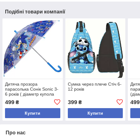
Подібні товари компанії
Дитяча прозора
Сумка через плече Стіч 6-
Дитя
парасолька Сонік Sonic 3-
12 років
пара
6 років ( діаметр купола
(діа
69 см)
рокі
499
399
499
₴
₴
Купити
Купити
Про нас