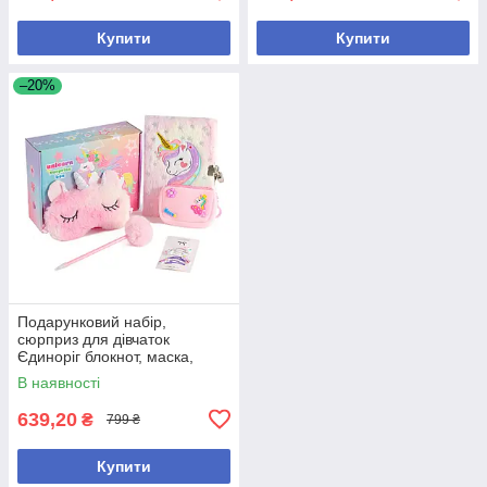
Купити
Купити
–20%
Подарунковий набір,
сюрприз для дівчаток
Єдиноріг блокнот, маска,
ручка, заколки, гаманець
В наявності
639,20
₴
799 ₴
Купити