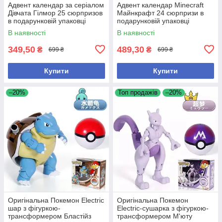
Адвент календар за серіалом
Адвент календар Minecraft
Дівчата Гілмор 25 сюрпризов
Майнкрафт 24 сюрпризи в
в подарунковій упаковці
подарунковій упаковці
В наявності
В наявності
349,50
489,30
₴
₴
699 ₴
699 ₴
Купити
Купити
–20%
Топ продажів
–20%
Оригінальна Покемон Electric
Оригінальна Покемон
шар з фігуркою-
Electric-сушарка з фігуркою-
трансформером Бластійз
трансформером М'юту