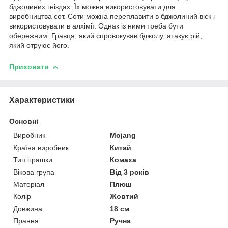
бджолиних гніздах. Їх можна використовувати для
виробництва сот. Соти можна переплавити в бджолиний віск і
використовувати в алхімії. Однак із ними треба бути
обережним. Гравця, який спровокував бджолу, атакує рій,
який отруює його.
Приховати
Характеристики
Основні
Виробник
Mojang
Країна виробник
Китай
Тип іграшки
Комаха
Вікова група
Від 3 років
Матеріал
Плюш
Колір
Жовтий
Довжина
18 см
Прання
Ручна