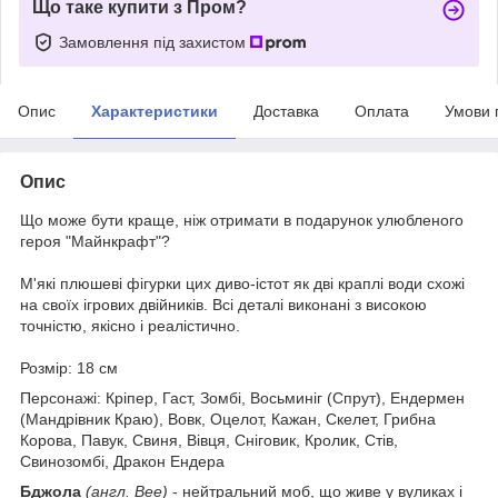
Що таке купити з Пром?
Замовлення під захистом
Опис
Характеристики
Доставка
Оплата
Умови 
Опис
Що може бути краще, ніж отримати в подарунок улюбленого
героя "Майнкрафт"?
М'які плюшеві фігурки цих диво-істот як дві краплі води схожі
на своїх ігрових двійників. Всі деталі виконані з високою
точністю, якісно і реалістично.
Розмір: 18 см
Персонажі: Кріпер, Гаст, Зомбі, Восьминіг (Спрут), Ендермен
(Мандрівник Краю), Вовк, Оцелот, Кажан, Скелет, Грибна
Корова, Павук, Свиня, Вівця, Сніговик, Кролик, Стів,
Свинозомбі, Дракон Ендера
Бджола
(англ. Bee)
- нейтральний моб, що живе у вуликах і