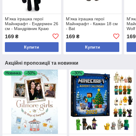
М'яка іграшка герої
М'яка іграшка герої
М'як
Майнкрафт - Ендермен 26
Майнкрафт - Кажан 18 см
Майн
см - Мандрівник Краю
- Bat
Wolf
169
169
169
₴
₴
Купити
Купити
Акційні пропозиції та новинки
Новинка
–50%
–30%