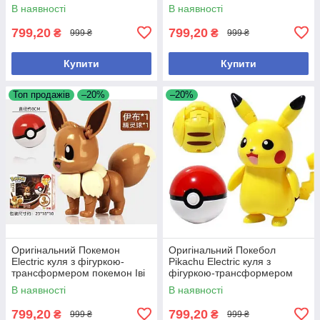
В наявності
В наявності
799,20
799,20
₴
₴
999 ₴
999 ₴
Купити
Купити
Топ продажів
–20%
–20%
Оригінальний Покемон
Оригінальний Покебол
Electric куля з фігуркою-
Pikachu Electric куля з
трансформером покемон Іві
фігуркою-трансформером
пошкоджена коробка
Покемон Пікачу
В наявності
В наявності
799,20
799,20
₴
₴
999 ₴
999 ₴