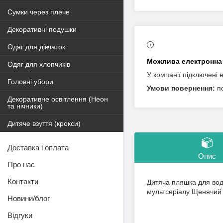
Сумки через плече
Декоративні подушки
Одяг для дівчаток
Одяг для хлопчиків
У компанії підключені 
Головні убори
п
Декоративне освітлення (Неон
та нічники)
Дитяче взуття (крокси)
Доставка і оплата
Опис
Про нас
Контакти
Дитяча пляшка для вод
мультсеріалу Щенячий
Новини/блог
Відгуки