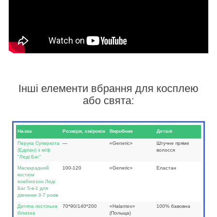
Інші елементи вбрання для косплею
або свята:
Назва
Розміри, см/років
Виробник
Деталі
Перука Суперкота
—
«Generic»
Штучне пряме
(Едріан) з м/ф
волосся
"Леді Баг"
Маскарадний
100-120
«Generic»
Еластан
костюм
комбінезон Леді
Баг 5-в-1 для
дівчинки 3-7 років
Дитяча постільна
70*90/140*200
«Halantex»
100% бавовна
білизна
(Польща)