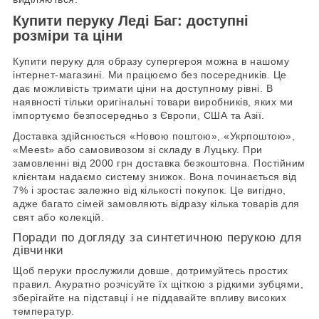
Купити перуку Леді Баг: доступні
розміри та ціни
Купити перуку для образу супергероя можна в нашому
інтернет-магазині. Ми працюємо без посередників. Це
дає можливість тримати ціни на доступному рівні. В
наявності тільки оригінальні товари виробників, яких ми
імпортуємо безпосередньо з Європи, США та Азії.
Доставка здійснюється «Новою поштою», «Укрпоштою»,
«Meest» або самовивозом зі складу в Луцьку. При
замовленні від 2000 грн доставка безкоштовна. Постійним
клієнтам надаємо систему знижок. Вона починається від
7% і зростає залежно від кількості покупок. Це вигідно,
адже багато сімей замовляють відразу кілька товарів для
свят або колекцій.
Поради по догляду за синтетичною перукою для
дівчинки
Щоб перуки прослужили довше, дотримуйтесь простих
правил. Акуратно розчісуйте їх щіткою з рідкими зубцями,
зберігайте на підставці і не піддавайте впливу високих
температур.