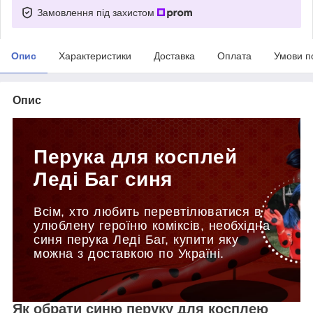
Замовлення під захистом
Опис
Характеристики
Доставка
Оплата
Умови п
Опис
Перука для косплей
Леді Баг синя
Всім, хто любить перевтілюватися в
улюблену героїню коміксів, необхідна
синя перука Леді Баг, купити яку
можна з доставкою по Україні.
Як обрати синю перуку для косплею