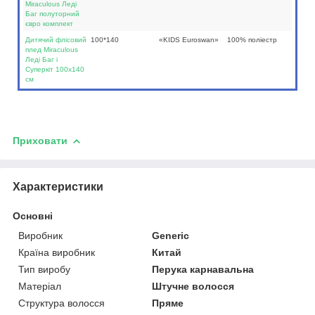
Miraculous Леді
Баг полуторний
євро комплект
Дитячий флісовий
100*140
«KIDS Euroswan»
100% поліестр
плед Miraculous
Леді Баг і
Суперкіт 100х140
см
Приховати
Характеристики
Основні
Виробник
Generic
Країна виробник
Китай
Тип виробу
Перука карнавальна
Матеріал
Штучне волосся
Структура волосся
Пряме