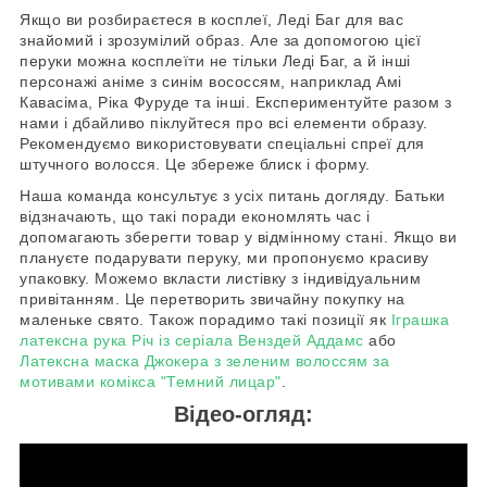
Якщо ви розбираєтеся в косплеї, Леді Баг для вас
знайомий і зрозумілий образ. Але за допомогою цієї
перуки можна косплеїти не тільки Леді Баг, а й інші
персонажі аніме з синім вососсям, наприклад Амі
Кавасіма, Ріка Фуруде та інші. Експериментуйте разом з
нами і дбайливо піклуйтеся про всі елементи образу.
Рекомендуємо використовувати спеціальні спреї для
штучного волосся. Це збереже блиск і форму.
Наша команда консультує з усіх питань догляду. Батьки
відзначають, що такі поради економлять час і
допомагають зберегти товар у відмінному стані. Якщо ви
плануєте подарувати перуку, ми пропонуємо красиву
упаковку. Можемо вкласти листівку з індивідуальним
привітанням. Це перетворить звичайну покупку на
маленьке свято. Також порадимо такі позиції як
Іграшка
латексна рука Річ із серіала Венздей Аддамс
або
Латексна маска Джокера з зеленим волоссям за
мотивами комікса "Темний лицар"
.
Відео-огляд: