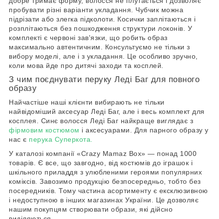
добре тримає форму, волосся не плутається і дозволяє
пробувати різні варіанти укладання. Чубчик можна
підрізати або злегка підколоти. Косички заплітаються і
розплітаються без пошкодження структури локонів. У
комплекті є червоні зав'язки, що робить образ
максимально автентичним. Консультуємо не тільки з
вибору моделі, але і з укладання. Це особливо зручно,
коли мова йде про дитячі заходи та косплей.
З чим поєднувати перуку Леді Баг для повного
образу
Найчастіше наші клієнти вибирають не тільки
найвідоміший аксесуар Леді Баг, але і весь комплект для
косплея. Синє волосся Леді Баг найкраще виглядає з
фірмовим костюмом
і аксесуарами. Для парного образу у
нас є
перука Суперкота.
У каталозі компанії «Crazy Mamaz Box» — понад 1000
товарів. Є все, що завгодно, від костюмів до іграшок і
шкільного приладдя з улюбленими героями популярних
коміксів. Завозимо продукцію безпосередньо, тобто без
посередників. Тому частина асортименту є ексклюзивною
і недоступною в інших магазинах України. Це дозволяє
нашим покупцям створювати образи, які дійсно
виділяються.