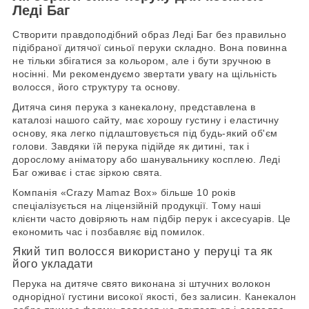
Леді Баг
Створити правдоподібний образ Леді Баг без правильно
підібраної дитячої синьої перуки складно. Вона повинна
не тільки збігатися за кольором, але і бути зручною в
носінні. Ми рекомендуємо звертати увагу на щільність
волосся, його структуру та основу.
Дитяча синя перука з канекалону, представлена в
каталозі нашого сайту, має хорошу густину і еластичну
основу, яка легко підлаштовується під будь-який об'єм
голови. Завдяки їй перука підійде як дитині, так і
дорослому аніматору або шанувальнику косплею. Леді
Баг оживає і стає зіркою свята.
Компанія «Crazy Mamaz Box» більше 10 років
спеціалізується на ліцензійній продукції. Тому наші
клієнти часто довіряють нам підбір перук і аксесуарів. Це
економить час і позбавляє від помилок.
Який тип волосся використано у перуці та як
його укладати
Перука на дитяче свято виконана зі штучних волокон
однорідної густини високої якості, без залисин. Канекалон