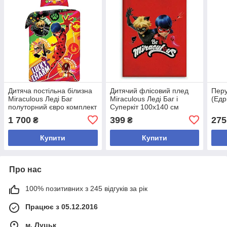
Дитяча постільна білизна
Дитячий флісовий плед
Перу
Miraculous Леді Баг
Miraculous Леді Баг і
(Едр
полуторний євро комплект
Суперкіт 100х140 см
1 700
399
275
₴
₴
Купити
Купити
Про нас
100% позитивних з 245 відгуків за рік
Працює з 05.12.2016
м. Луцьк