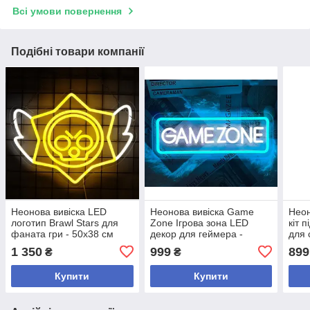
Всі умови повернення
Подібні товари компанії
Неонова вивіска LED
Неонова вивіска Game
Неон
логотип Brawl Stars для
Zone Ігрова зона LED
кіт 
фаната гри - 50х38 см
декор для геймера -
для 
40х15 см
1 350
999
899
₴
₴
Купити
Купити