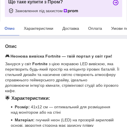
Що таке купити з Пром?
Замовлення під захистом
Опис
Характеристики
Доставка
Оплата
Умови п
Опис
🎮 Неонова вивіска
Fortnite
— твій портал у світ гри!
Занурся у світ
Fortnite
з цією яскравою LED вивіскою, яка
перетворить будь-який простір на епіцентр ігрових баталій.
Її
стильний дизайн та насичене світло створюють атмосферу
справжнього геймерського драйву, ідеально
доповнюючи інтер'єр кімнати, стрімінгової студії або ігрового
кафе.
🌟 Характеристики:
Розмір:
41х12 см — оптимальний для розміщення
над монітором або на стіні
Матеріал:
гнучкий неон (LED) на прозорій акриловій
основі, зворотня сторона має захисну плівку