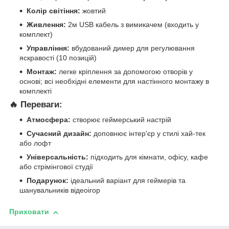
Колір світіння:
жовтий
Живлення:
2м USB кабель з вимикачем (входить у
комплект)
Управління:
вбудований димер для регулювання
яскравості (10 позицій)
Монтаж:
легке кріплення за допомогою отворів у
основі; всі необхідні елементи для настінного монтажу в
комплекті
🔥 Переваги:
Атмосфера:
створює геймерський настрій
Сучасний дизайн:
доповнює інтер'єр у стилі хай-тек
або лофт
Універсальність:
підходить для кімнати, офісу, кафе
або стрімінгової студії
Подарунок:
ідеальний варіант для геймерів та
шанувальників відеоігор
Приховати