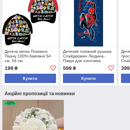
Дитяча кепка Покемон
Дитячий пляжний рушник
Дитя
Пікачу 100% бавовна 54
Спайдермен Людина-
трос
см, 56 см
Павук для хлопчика
Спай
70x140 см
199
599
399
₴
₴
Купити
Купити
Акційні пропозиції та новинки
–50%