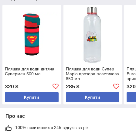
Пляшка для води дитяча
Пляшка для води Супер
Пляш
Супермен 500 мл
Маріо прозора пластикова
Euro
850 мл
прин
320
285
320
₴
₴
Купити
Купити
Про нас
100% позитивних з 245 відгуків за рік