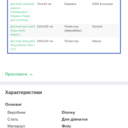
Дитячий пляжний
70х140 см
Бавовна
KIDS Euroswan
рушник
Спайдермен
Людина Павук
для хлопчика
Дитячий флісовий
120х150 см
Поліестер
Generic
плед аніме
(мікрофібра)
Наруто
Дитячий флісовий
100х140 см
Поліестер
Disney
плед Disney Ліло і
Стіч
Приховати
Характеристики
Основні
Виробник
Disney
Стать
Для дівчаток
Матеріал
Фліс