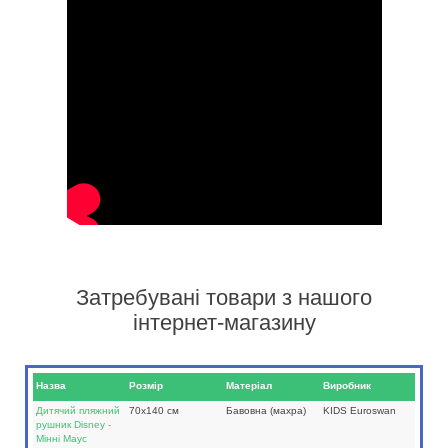
Затребувані товари з нашого
інтернет-магазину
Назва
Розмір
Матеріал
Виробник
Дитячий пляжний
70х140 см
Бавовна (махра)
KIDS Euroswan
рушник Disney -
Мінні Маус