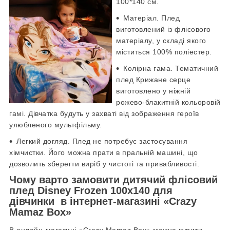
100*140 см.
Матеріал. Плед
виготовлений із флісового
матеріалу, у складі якого
міститься 100% поліестер.
Колірна гама. Тематичний
плед Крижане серце
виготовлено у ніжній
рожево-блакитній кольоровій
гамі. Дівчатка будуть у захваті від зображення героїв
улюбленого мультфільму.
Легкий догляд. Плед не потребує застосування
хімчистки. Його можна прати в пральній машині, що
дозволить зберегти виріб у чистоті та привабливості.
Чому варто замовити дитячий флісовий
плед Disney Frozen 100х140 для
дівчинки в інтернет-магазині «Crazy
Mamaz Box»