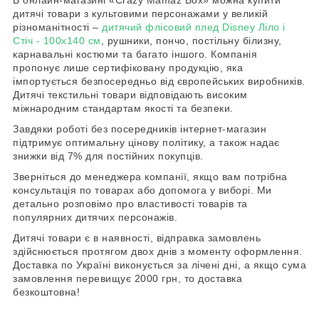
В онлайн-магазині «Crazy Mamaz Box» можна купити
дитячі товари з культовими персонажами у великій
різноманітності –
дитячий флісовий плед Disney Ліло і
Стіч - 100х140 см
, рушники, пончо, постільну білизну,
карнавальні костюми та багато іншого. Компанія
пропонує лише сертифіковану продукцію, яка
імпортується безпосередньо від європейських виробників.
Дитячі текстильні товари відповідають високим
міжнародним стандартам якості та безпеки.
Завдяки роботі без посередників інтернет-магазин
підтримує оптимальну цінову політику, а також надає
знижки від 7% для постійних покупців.
Зверніться до менеджера компанії, якщо вам потрібна
консультація по товарах або допомога у виборі. Ми
детально розповімо про властивості товарів та
популярних дитячих персонажів.
Дитячі товари є в наявності, відправка замовлень
здійснюється протягом двох днів з моменту оформлення.
Доставка по Україні виконується за лічені дні, а якщо сума
замовлення перевищує 2000 грн, то доставка
безкоштовна!