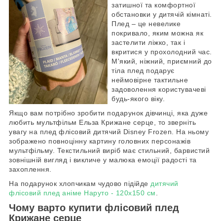
затишної та комфортної
обстановки у дитячій кімнаті.
Плед – це невелике
покривало, яким можна як
застелити ліжко, так і
вкритися у прохолодний час.
М'який, ніжний, приємний до
тіла плед подарує
неймовірне тактильне
задоволення користувачеві
будь-якого віку.
Якщо вам потрібно зробити подарунок дівчинці, яка дуже
любить мультфільм Ельза Крижане серце, то зверніть
увагу на плед флісовий дитячий Disney Frozen. На ньому
зображено повноцінну картину головних персонажів
мультфільму. Текстильний виріб має стильний, барвистий
зовнішній вигляд і викличе у малюка емоції радості та
захоплення.
На подарунок хлопчикам чудово підійде
дитячий
флісовий плед аніме Наруто - 120х150 см
.
Чому варто купити флісовий плед
Крижане серце