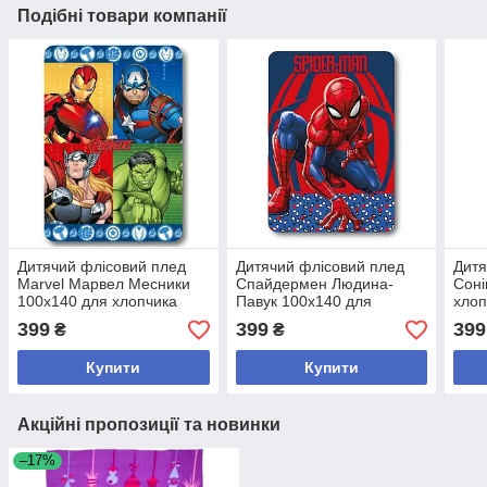
Подібні товари компанії
Дитячий флісовий плед
Дитячий флісовий плед
Дитя
Marvel Марвел Месники
Спайдермен Людина-
Соні
100х140 для хлопчика
Павук 100х140 для
хлоп
хлопчика
399
399
399
₴
₴
Купити
Купити
Акційні пропозиції та новинки
–17%