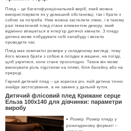
Плед – це багатофункціональний виріб, який можна
використовувати як у домашній обстановці, так і брати з
собою за потреби. Ним можна застелити ліжко, і в такому
разі тематичний плед стане елементом декору, який
відмінно впишеться в інтер'єр дитячої кімнати. З пледу
дитина може побудувати собі халабуду і весело
проводити час.
Плед має компактні розміри у складеному вигляді, тому
його можна брати з собою в поїздки в машині, на поїзді,
щоб укритися, коли стане прохолодно. Також він може
виконувати роль підстилки на пляжі, біля басейну або на
природі.
Гарний дитячий плед – це корисна річ, якій дитина точно
знайде застосування, а не закине у дальній куток.
Дитячий флісовий плед Крижане серце
Ельза 100х140 для дівчинки: параметри
виробу
Розмір. Розмір пледу у
розкладеному форматі –