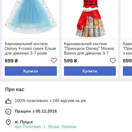
Карнавальний костюм
Карнавальний костюм
Карн
Disney Frozen сукня Ельзи
"Принцеси Disney" Моана
"При
для дівчинки 3-7 років
Ваяна для дівчинки 3-7
з ка
років
дівч
699
599
699
₴
₴
Купити
Купити
Про нас
100% позитивних з 245 відгуків за рік
Працює з 05.12.2016
м. Луцьк
вул.Тополева, 1, Луцьк, Україна