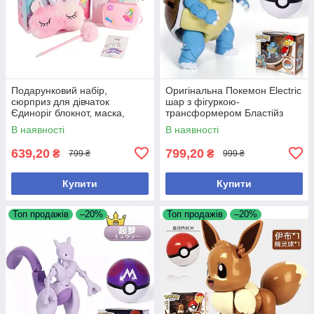
Подарунковий набір,
Оригінальна Покемон Electric
сюрприз для дівчаток
шар з фігуркою-
Єдиноріг блокнот, маска,
трансформером Бластійз
ручка, заколки, гаманець
В наявності
В наявності
639,20
799,20
₴
₴
799 ₴
999 ₴
Купити
Купити
Топ продажів
–20%
Топ продажів
–20%