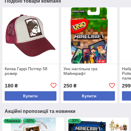
Подібні товари компанії
Кепка Гаррі Поттер 58
Уно настільна гра
Набі
розмір
Майнкрафт
Pott
пали
уніс
180
250
299
₴
₴
Купити
Купити
Акційні пропозиції та новинки
Новинка
–50%
–30%