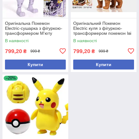
Оригінальна Покемон
Оригінальний Покемон
Electric-сушарка з фігуркою-
Electric куля з фігуркою-
трансформером М'юту
трансформером покемон Іві
пошкоджена коробка
В наявності
В наявності
799,20
799,20
₴
₴
999 ₴
999 ₴
Купити
Купити
–20%