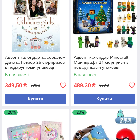
Адвент календар за серіалом
Адвент календар Minecraft
Дівчата Гілмор 25 сюрпризов
Майнкрафт 24 сюрпризи в
в подарунковій упаковці
подарунковій упаковці
В наявності
В наявності
349,50
489,30
₴
₴
699 ₴
699 ₴
Купити
Купити
–20%
–20%