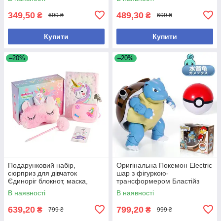
349,50
489,30
₴
₴
699 ₴
699 ₴
Купити
Купити
–20%
–20%
Подарунковий набір,
Оригінальна Покемон Electric
сюрприз для дівчаток
шар з фігуркою-
Єдиноріг блокнот, маска,
трансформером Бластійз
ручка, заколки, гаманець
В наявності
В наявності
639,20
799,20
₴
₴
799 ₴
999 ₴