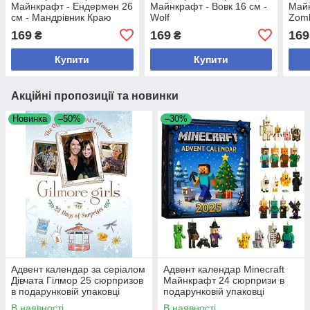
Майнкрафт - Ендермен 26
Майнкрафт - Вовк 16 см -
Майн
см - Мандрівник Краю
Wolf
Zom
169
169
169
₴
₴
Купити
Купити
Акційні пропозиції та новинки
Новинка
–50%
–30%
Адвент календар за серіалом
Адвент календар Minecraft
Дівчата Гілмор 25 сюрпризов
Майнкрафт 24 сюрпризи в
в подарунковій упаковці
подарунковій упаковці
В наявності
В наявності