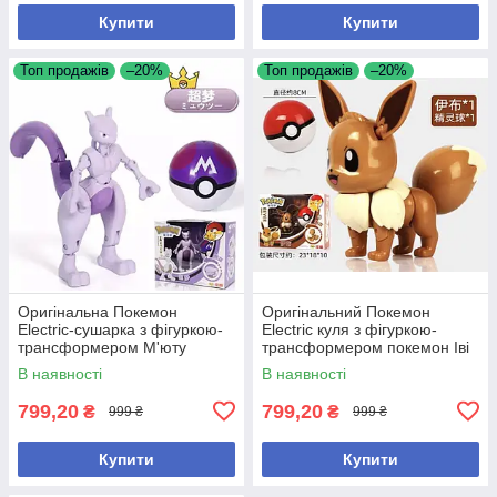
Купити
Купити
Топ продажів
–20%
Топ продажів
–20%
Оригінальна Покемон
Оригінальний Покемон
Electric-сушарка з фігуркою-
Electric куля з фігуркою-
трансформером М'юту
трансформером покемон Іві
пошкоджена коробка
В наявності
В наявності
799,20
799,20
₴
₴
999 ₴
999 ₴
Купити
Купити