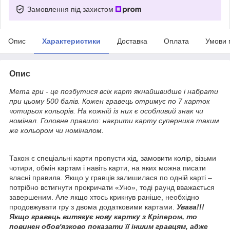
Замовлення під захистом
Опис
Характеристики
Доставка
Оплата
Умови 
Опис
Мета гри - це позбутися всіх карт якнайшвидше і набрати
при цьому 500 балів. Кожен гравець отримує по 7 карток
чотирьох кольорів. На кожній із них є особливий знак чи
номінал. Головне правило: накрити карту суперника таким
же кольором чи номіналом.
Також є спеціальні карти пропусти хід, замовити колір, візьми
чотири, обмін картам і навіть карти, на яких можна писати
власні правила. Якщо у гравців залишилася по одній карті –
потрібно встигнути прокричати «Уно», тоді раунд вважається
завершеним. Але якщо хтось крикнув раніше, необхідно
продовжувати гру з двома додатковими картами.
Увага!!!
Якщо гравець витягує нову картку з Кріпером, то
повинен обов'язково показати її іншим гравцям, адже