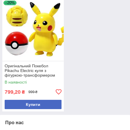
–20%
Оригінальний Покебол
Pikachu Electric куля з
фігуркою-трансформером
Покемон Пікачу
В наявності
799,20
₴
999 ₴
Купити
Про нас