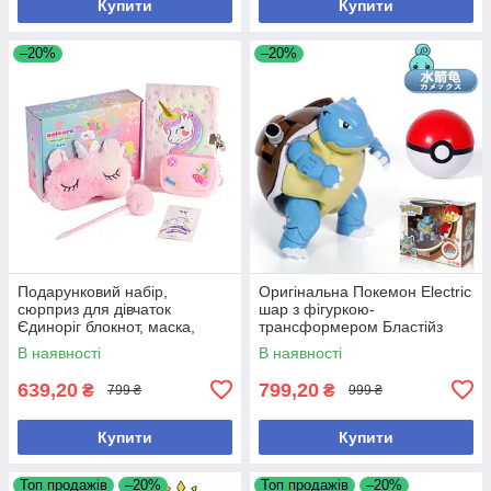
Купити
Купити
–20%
–20%
Подарунковий набір,
Оригінальна Покемон Electric
сюрприз для дівчаток
шар з фігуркою-
Єдиноріг блокнот, маска,
трансформером Бластійз
ручка, заколки, гаманець
В наявності
В наявності
639,20
799,20
₴
₴
799 ₴
999 ₴
Купити
Купити
Топ продажів
–20%
Топ продажів
–20%