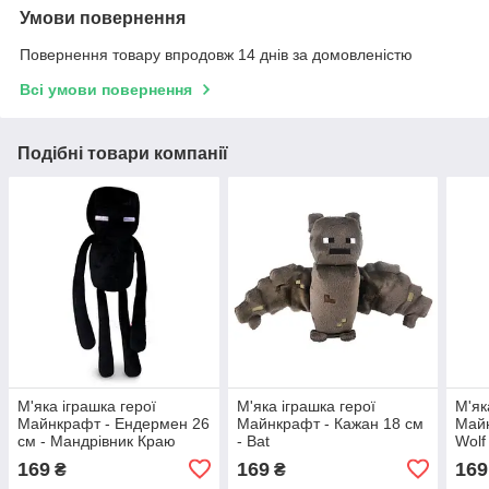
Умови повернення
Повернення товару впродовж 14 днів за домовленістю
Всі умови повернення
Подібні товари компанії
М'яка іграшка герої
М'яка іграшка герої
М'як
Майнкрафт - Ендермен 26
Майнкрафт - Кажан 18 см
Майн
см - Мандрівник Краю
- Bat
Wolf
169
169
169
₴
₴