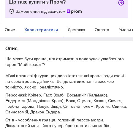
Що таке купити з Пром?
Замовлення під захистом
Опис
Характеристики
Доставка
Оплата
Умови 
Опис
Що може бути краще, ніж отримати в подарунок улюбленого
героя "Майнкрафт"?
М'які плюшеві фігурки цих диво-істот як дві краплі води схожі
на своїх ігрових двійників. Всі деталі виконані з високою
точністю, якісно і реалістично.
Персонажі: Кріпер, Гаст, Зомбі, Восьминіг (Кальмар),
Ендермен (Мандрівник Краю), Вовк, Оцелот, Кажан, Скелет,
Грибна Корова, Павук, Вівця, Сніговий Голем, Кролик, Свинка,
Свинозомбі, Дракон Ендера
Стів
- уособлення гравця, головний персонаж гри.
Діамантовий меч - його суперзброя проти злих мобів.