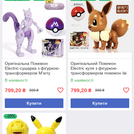
Оригінальна Покемон
Оригінальний Покемон
Electric-сушарка з фігуркою-
Electric куля з фігуркою-
трансформером М'юту
трансформером покемон Іві
пошкоджена коробка
В наявності
В наявності
799,20
799,20
₴
₴
999 ₴
999 ₴
Купити
Купити
–20%