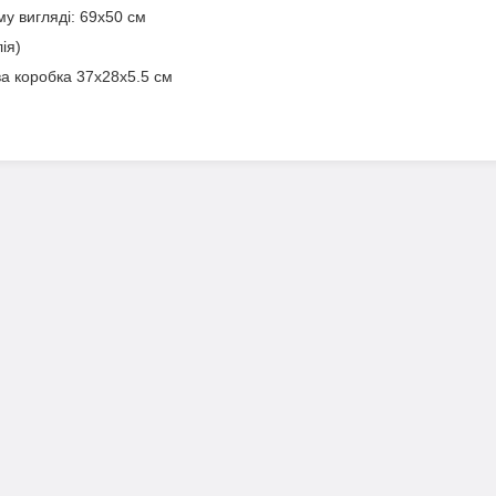
му вигляді: 69х50 см
ія)
а коробка 37х28х5.5 см