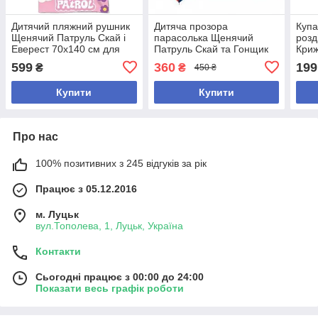
Дитячий пляжний рушник
Дитяча прозора
Купа
Щенячий Патруль Скай і
парасолька Щенячий
розд
Еверест 70х140 см для
Патруль Скай та Гонщик
Криж
дівчинки
діаметр купола 80 см
дівч
599
360
199
₴
₴
450 ₴
Купити
Купити
Про нас
100% позитивних з 245 відгуків за рік
Працює з 05.12.2016
м. Луцьк
вул.Тополева, 1, Луцьк, Україна
Контакти
Сьогодні працює з 00:00 до 24:00
Показати весь графік роботи