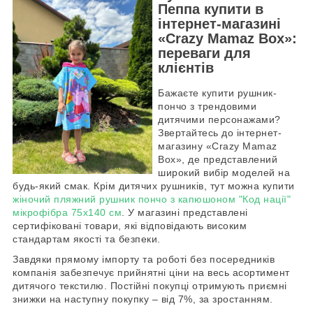
Пеппа купити в
інтернет-магазині
«Crazy Mamaz Box»:
переваги для
клієнтів
Бажаєте купити рушник-
пончо з трендовими
дитячими персонажами?
Звертайтесь до інтернет-
магазину «Crazy Mamaz
Box», де представлений
широкий вибір моделей на
будь-який смак. Крім дитячих рушників, тут можна купити
жіночий пляжний рушник пончо з капюшоном "Код нації"
мікрофібра 75х140 см
. У магазині представлені
сертифіковані товари, які відповідають високим
стандартам якості та безпеки.
Завдяки прямому імпорту та роботі без посередників
компанія забезпечує прийнятні ціни на весь асортимент
дитячого текстилю. Постійні покупці отримують приємні
знижки на наступну покупку – від 7%, за зростанням.