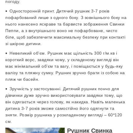
погоду.
Односторонній принт. Дитячий рушник 3-7 років
пофарбований лише з одного боку. З зовнішнього боку на
нього нанесено яскраве та барвисте зображення Свинки
Пеппи, а з внутрішнього воно не пофарбоване, чисто
біле, щоб забезпечити максимальну безпеку при контакті
зі шкірою дитини.
Невеликий об'єм. Рушник має щільність 300 г/м.кв і
короткий ворс, завдяки чому, у складеному вигляді він
має мінімальний об'єм та вагу, і поміщається у будь-яку
валізу та пляжну сумку. Рушник зручно брати із собою на
пляж чи басейн.
Зручність у застосуванні. Дитячий рушник пончо для
дівчинки дуже зручно використовувати завдяки тому, що
він одягається через голову, як накидка. Навіть маленька
дитина 3-7 років зможе самостійно його одягнути та
зняти. Розмір рушника у розкладеному вигляді – 60*120
см.
Рушник Свинка