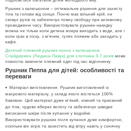
подобається багатьом дітям молодшого віку.
Рушник з капюшоном – оптимальне рішення для захисту
тіла та голови від сонця. Пончо має вільний крій, не
сковує рухів та забезпечує повну свободу при активному
проводженні часу. Використовувати рушник-накидку
можна не тільки коли дитина мокра виходить з води, але і
коли грає в піску, з м'ячем, гуляє пляжем або заходить у
кафе.
Дитячий пляжний рушник-пончо з капюшоном
Спайдермен (Людина-Павук) для хлопчика 3-7 років
може
повністю замінити пляжний одяг під час відпочинку.
Рушник Пеппа для дітей: особливості та
переваги
Матеріал виготовлення. Рушник виготовлений із
махрового матеріалу, у складі якого міститься 100%
бавовни. Цей матеріал дуже м'який, ніжний та приємний
до тіла, чудово вбирає вологу та забезпечує швидке
висихання шкіри після купання у водоймі.
Використовувати рушник після купання дуже комфортно,
оскільки він зігріє та захистить від вітру навіть у сонячну