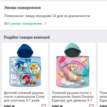
Умови повернення
Повернення товару впродовж 14 днів за домовленістю
Всі умови повернення
Подібні товари компанії
Дитячий пляжний рушник
Пляжний рушник-пончо з
Пляж
пончо з капюшоном Сонік
капюшоном Sweet Dreams
капю
для хлопчика 3-7 років
Єдиноріг для дівчинки 3-7
Єдин
років
рокі
599
599
599
₴
₴