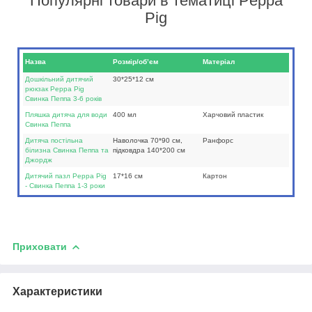
Популярні товари в тематиці Peppa
Pig
Назва
Розмір/об’єм
Матеріал
Дошкільний дитячий
30*25*12 см
рюкзак Peppa Pig
Свинка Пеппа 3-6 років
Пляшка дитяча для води
400 мл
Харчовий пластик
Свинка Пеппа
Дитяча постільна
Наволочка 70*90 см,
Ранфорс
білизна Свинка Пеппа та
підковдра 140*200 см
Джордж
Дитячий пазл Peppa Pig
17*16 см
Картон
- Свинка Пеппа 1-3 роки
Приховати
Характеристики