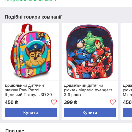
Подібні товари компанії
Дошкільний дитячий
Дошкільний дитячий
Дошк
рюкзак Paw Patrol
рюкзак Марвел Avengers
рюкз
Щенячий Патруль 3D 30
3-6 років
Minn
см 3-6 років
450
399
450
₴
₴
Купити
Купити
Про нас