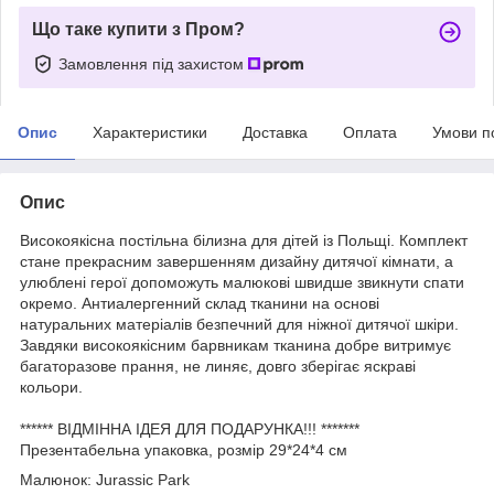
Що таке купити з Пром?
Замовлення під захистом
Опис
Характеристики
Доставка
Оплата
Умови п
Опис
Високоякісна постільна білизна для дітей із Польщі. Комплект
стане прекрасним завершенням дизайну дитячої кімнати, а
улюблені герої допоможуть малюкові швидше звикнути
спати
окремо. Антиалергенний склад тканини на основі
натуральних матеріалів безпечний для ніжної дитячої шкіри.
Завдяки високоякісним барвникам тканина добре витримує
багаторазове прання, не линяє, довго зберігає яскраві
кольори.
****** ВІДМІННА ІДЕЯ ДЛЯ ПОДАРУНКА!!! *******
Презентабельна упаковка, розмір 29*24*4 см
Малюнок: Jurassic Park