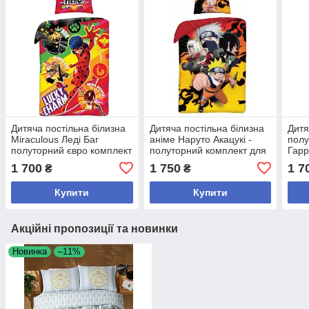
Дитяча постільна білизна
Дитяча постільна білизна
Дитя
Miraculous Леді Баг
аніме Наруто Акацукі -
полу
полуторний євро комплект
полуторний комплект для
Гарр
хлопчика
Хогв
1 700
1 750
1 7
₴
₴
Купити
Купити
Акційні пропозиції та новинки
Новинка
–11%