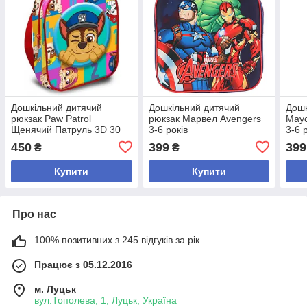
Дошкільний дитячий
Дошкільний дитячий
Дошк
рюкзак Paw Patrol
рюкзак Марвел Avengers
Маус
Щенячий Патруль 3D 30
3-6 років
3-6 
см 3-6 років
450
399
399
₴
₴
Купити
Купити
Про нас
100% позитивних з 245 відгуків за рік
Працює з 05.12.2016
м. Луцьк
вул.Тополева, 1, Луцьк, Україна