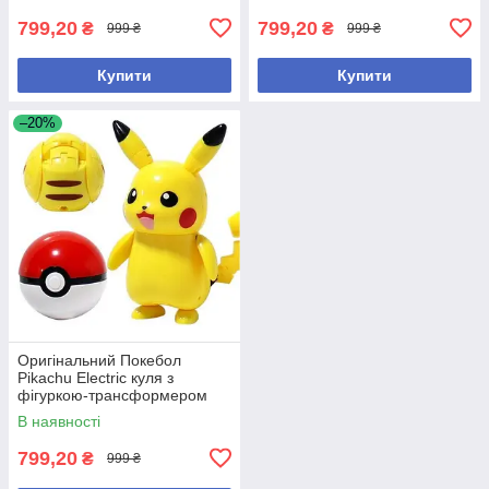
799,20
799,20
₴
₴
999 ₴
999 ₴
Купити
Купити
–20%
Оригінальний Покебол
Pikachu Electric куля з
фігуркою-трансформером
Покемон Пікачу
В наявності
799,20
₴
999 ₴