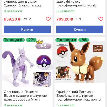
сюрприз для дівчаток
шар з фігуркою-
Єдиноріг блокнот, маска,
трансформером Бластійз
ручка, заколки, гаманець
В наявності
В наявності
639,20
799,20
₴
₴
799 ₴
999 ₴
Купити
Купити
Топ продажів
–20%
Топ продажів
–20%
Оригінальна Покемон
Оригінальний Покемон
Electric-сушарка з фігуркою-
Electric куля з фігуркою-
трансформером М'юту
трансформером покемон Іві
пошкоджена коробка
В наявності
В наявності