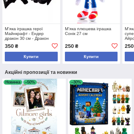
М'яка іграшка герої
М'яка плюшева іграшка
М'як
Майнкрафт - Ендер
Сонік 27 см
супе
дракон 30 см - Дракон
Айро
Краю
Люд
350
250
250
₴
₴
Купити
Купити
Акційні пропозиції та новинки
Новинка
–50%
–30%