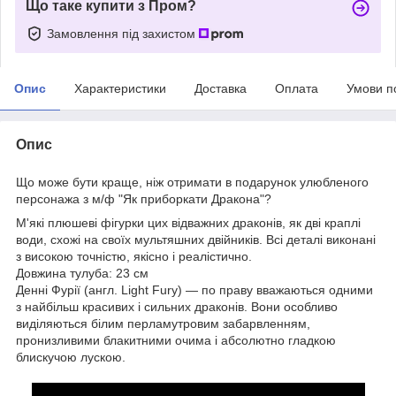
Що таке купити з Пром?
Замовлення під захистом
Опис
Характеристики
Доставка
Оплата
Умови п
Опис
Що може бути краще, ніж отримати в подарунок улюбленого
персонажа з м/ф "Як приборкати Дракона"?
М'які плюшеві фігурки цих відважних драконів, як дві краплі
води, схожі на своїх мультяшних двійників. Всі деталі виконані
з високою точністю, якісно і реалістично.
Довжина тулуба: 23 см
Денні Фурії (англ. Light Fury) — по праву вважаються одними
з найбільш красивих і сильних драконів. Вони особливо
виділяються білим перламутровим забарвленням,
пронизливими блакитними очима і абсолютно гладкою
блискучою лускою.