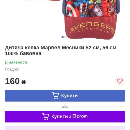
Дитяча кепка Марвел Месники 52 см, 56 см
100% бавовна
В наявності
Роздріб
160
₴
Купити
або
Купити з