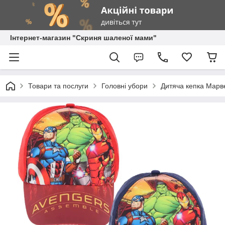
Інтернет-магазин "Скриня шаленої мами"
Товари та послуги
Головні убори
Дитяча кепка Марв