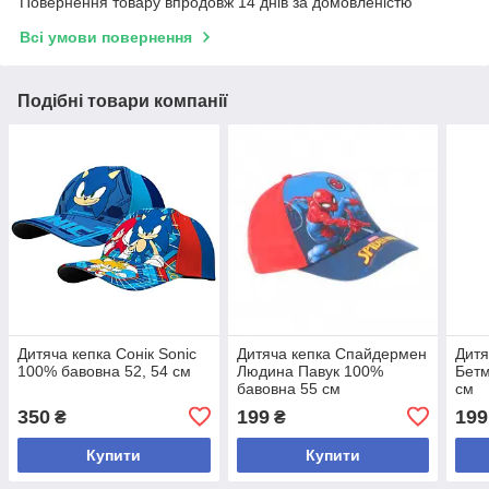
Повернення товару впродовж 14 днів за домовленістю
Всі умови повернення
Подібні товари компанії
Дитяча кепка Сонік Sonic
Дитяча кепка Спайдермен
Дитя
100% бавовна 52, 54 см
Людина Павук 100%
Бетм
бавовна 55 см
см
350
199
199
₴
₴
Купити
Купити